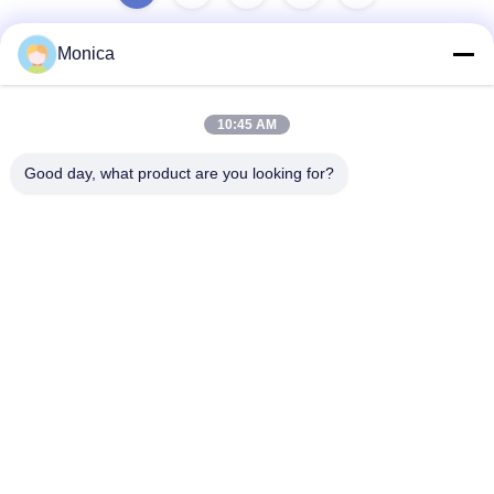
Monica
Γρήγορη επικοινωνία
10:45 AM
Διεύθυνση
Good day, what product are you looking for?
No.1098 μέσο τμήμα της λεωφόρου Jiannan, υψηλή
τεχνολογία. Ζώνη, Chengdu, Κίνα.
Τηλεφώνημα
86-28-8533-3329
Ηλεκτρονικό
info@groupeve.com