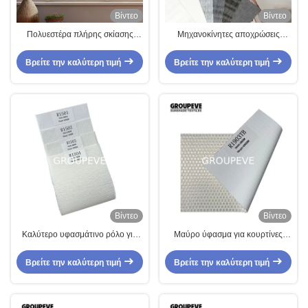
Βίντεο
Βίντεο
Πολυεστέρα πλήρης σκίασης
Μηχανοκίνητες αποχρώσεις
Πυροσκόπια Ρωμαϊκά Κεράφια
φίλτρωσης φωτός από ύφασμα
Μηχανισμός Ρωμαϊκά Κεράφια
πολυεστέρα Ρολ Ρωμαϊκές
Βρείτε την καλύτερη τιμή
Βρείτε την καλύτερη τιμή
ύφασμα
αποχρώσεις ύφασμα
Βίντεο
Βίντεο
Καλύτερο υφασμάτινο ρόλο για
Μαύρο ύφασμα για κουρτίνες
ρολό και κουρτίνες
Ρωμαϊκές μαντήλες Jacquard
Ρολό σκιά ύφασμα με υφή
Βρείτε την καλύτερη τιμή
Βρείτε την καλύτερη τιμή