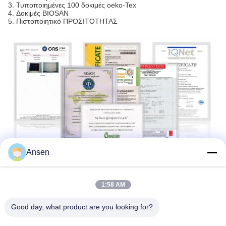
3. Τυποποιημένες 100 δοκιμές oeko-Tex
4. Δοκιμές BIOSAN
5. Πιστοποιητικό ΠΡΟΣΙΤΟΤΗΤΑΣ
Ansen
1:58 AM
1.
Έχουμε τον πιό αυστηρό ποιοτικό έλεγχο, τα υφάσματα
μπορούν να είναι 100% χρησιμοποιούμενο.
Good day, what product are you looking for?
2. Καλύτερη άποψη
α. η επίπεδη & τακτοποιημένη επιφάνεια, όμορφο χρώμα, καμία