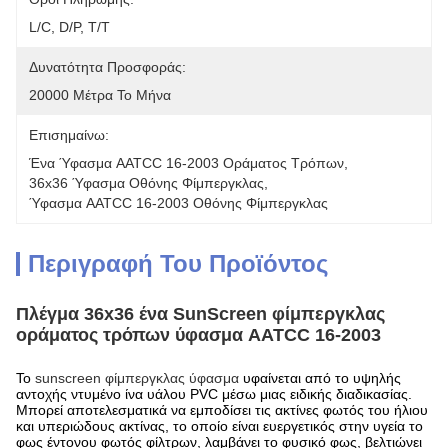
L/C, D/P, T/T
Δυνατότητα Προσφοράς:
20000 Μέτρα Το Μήνα
Επισημαίνω:
Ένα Ύφασμα AATCC 16-2003 Οράματος Τρόπων
, 
36x36 Ύφασμα Οθόνης Φίμπεργκλας
, 
Ύφασμα AATCC 16-2003 Οθόνης Φίμπεργκλας
Περιγραφή Του Προϊόντος
Πλέγμα 36x36 ένα SunScreen φίμπεργκλας
οράματος τρόπων ύφασμα AATCC 16-2003
Το
sunscreen φίμπεργκλας ύφασμα
υφαίνεται από το υψηλής
αντοχής ντυμένο ίνα υάλου PVC μέσω μιας ειδικής διαδικασίας.
Μπορεί αποτελεσματικά να εμποδίσει τις ακτίνες φωτός του ήλιου
και υπεριώδους ακτίνας, το οποίο είναι ευεργετικός στην υγεία το
φως έντονου φωτός φίλτρων, λαμβάνει το φυσικό φως, βελτιώνει