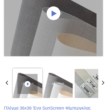
Πλέγμα 36x36 Ένα SunScreen Φίμπεργκλας