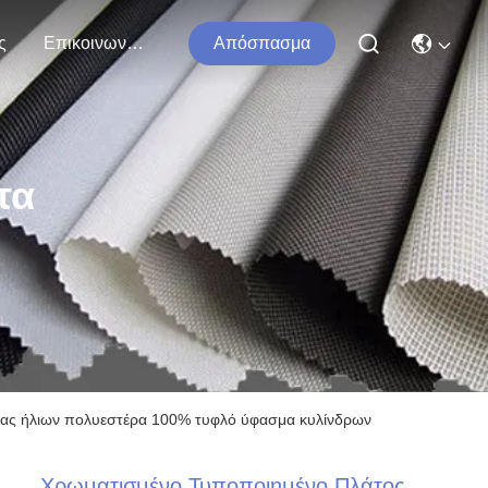
ς
Επικοινωνήστε Μαζί Μας
Απόσπασμα
τα
ας ήλιων πολυεστέρα 100% τυφλό ύφασμα κυλίνδρων
Χρωματισμένο Τυποποιημένο Πλάτος