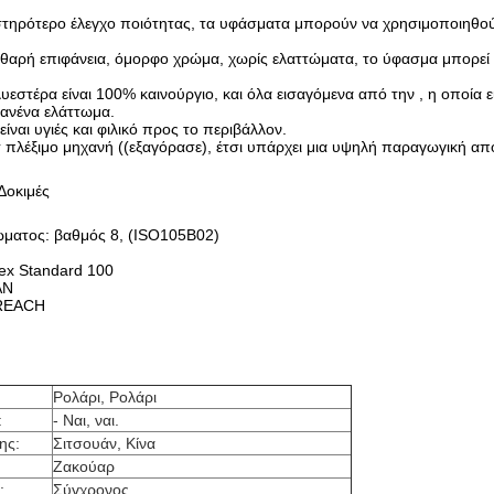
τηρότερο έλεγχο ποιότητας, τα υφάσματα μπορούν να χρησιμοποιηθο
αθαρή επιφάνεια, όμορφο χρώμα, χωρίς ελαττώματα, το ύφασμα μπορεί 
υεστέρα είναι 100% καινούργιο, και όλα εισαγόμενα από την , η οποία
κανένα ελάττωμα.
ίναι υγιές και φιλικό προς το περιβάλλον.
τ πλέξιμο μηχανή ((εξαγόρασε), έτσι υπάρχει μια υψηλή παραγωγική α
Δοκιμές
ματος: βαθμός 8, (ISO105B02)
ex Standard 100
AN
 REACH
Ρολάρι, Ρολάρι
:
- Ναι, ναι.
ης:
Σιτσουάν, Κίνα
Ζακούαρ
:
Σύγχρονος