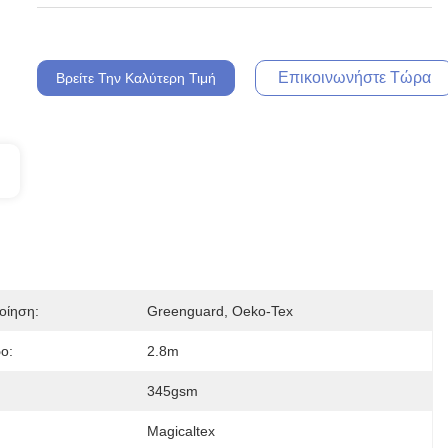
Επικοινωνήστε Τώρα
Βρείτε Την Καλύτερη Τιμή
οίηση:
Greenguard, Oeko-Tex
ο:
2.8m
345gsm
Magicaltex