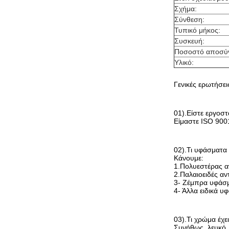
Σχήμα:
Σύνθεση:
Τυπικό μήκος:
Συσκευή:
Ποσοστό αποσύ
Υλικό:
Γενικές ερωτήσει
01).Είστε εργοστ
Είμαστε ISO 900
02).Τι υφάσματα
Κάνουμε:
1.Πολυεστέρας α
2.Παλαιοειδές αν
3- Ζέμπρα υφάσ
4- Άλλα ειδικά υ
03).Τι χρώμα έχ
Συνήθως, λευκό, 