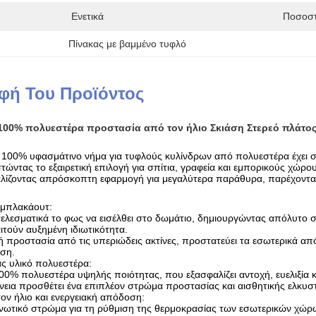
Ενετικά
Ποσοστ
Πίνακας με βαμμένο τυφλό
φή Του Προϊόντος
100% πολυεστέρα προστασία από τον ήλιο Σκιάση Στερεό πλάτο
100% υφασμάτινο νήμα για τυφλούς κυλίνδρων από πολυεστέρα έχει σχε
τώντας το εξαιρετική επιλογή για σπίτια, γραφεία και εμπορικούς χώ
λίζοντας απρόσκοπτη εφαρμογή για μεγαλύτερα παράθυρα, παρέχοντας
 μπλακάουτ:
ελεσματικά το φως να εισέλθει στο δωμάτιο, δημιουργώντας απόλυτο σ
τούν αυξημένη ιδιωτικότητα.
κή προστασία από τις υπεριώδεις ακτίνες, προστατεύει τα εσωτερικά από 
ιση.
ς υλικό πολυεστέρα:
00% πολυεστέρα υψηλής ποιότητας, που εξασφαλίζει αντοχή, ευελιξία 
νεια προσθέτει ένα επιπλέον στρώμα προστασίας και αισθητικής ελκυστ
ον ήλιο και ενεργειακή απόδοση:
ονωτικό στρώμα για τη ρύθμιση της θερμοκρασίας των εσωτερικών χώρων