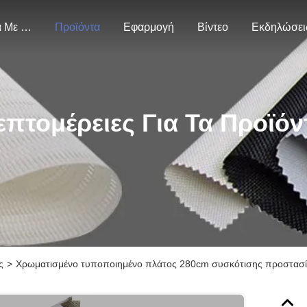
Σχετικά Με Εμάς
Προϊόντα
Εφαρμογή
Βίντεο
Εκδηλώσει
επτομέρειες Για Τα Προϊόν
ς
>
Χρωματισμένο τυποποιημένο πλάτος 280cm συσκότισης προστασί