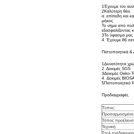
1Έχουμε τον αυσ
2Καλύτερη θέα.
α. επίπεδη και κ
μήκος.
Το νήμα από πολ
εξασφαλίζοντας 
3Το ύφασμα μας ε
4. Έχουμε 86 σε
Πιστοποιητικά & 
1Δυνατότητα χρώ
2. Δοκιμές SGS
3Δοκιμές Oeko-T
4. Δοκιμές BIOS
5Πιστοποιητικό
Προδιαγραφές
Τύπος:
Προσαρμοσμένο
Τόπος προέλευσ
Τεχνική:
Στυλ σχεδιασμού