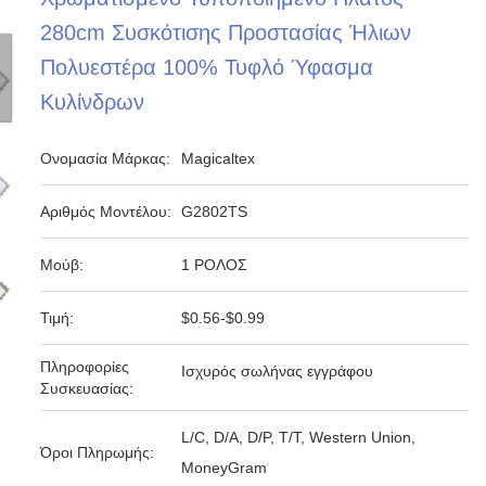
280cm Συσκότισης Προστασίας Ήλιων
Πολυεστέρα 100% Τυφλό Ύφασμα
Κυλίνδρων
Ονομασία Μάρκας:
Magicaltex
Αριθμός Μοντέλου:
G2802TS
Μούβ:
1 ΡΟΛΟΣ
Τιμή:
$0.56-$0.99
Πληροφορίες
Ισχυρός σωλήνας εγγράφου
Συσκευασίας:
L/C, D/A, D/P, T/T, Western Union,
Όροι Πληρωμής:
MoneyGram