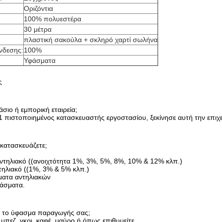
Οριζόντια
100% πολυεστέρα
30 μέτρα
πλαστική σακούλα + σκληρό χαρτί σωλήνα
νδεσης:
100%
Υφάσματα
ς
άσιο ή εμπορική εταιρεία;
1 πιστοποιημένος κατασκευαστής εργοστασίου, ξεκίνησε αυτή την επιχ
 κατασκευάζετε;
ντηλιακό ((ανοιχτότητα 1%, 3%, 5%, 8%, 10% & 12% κλπ.)
τηλιακό ((1%, 3% & 5% κλπ.)
ματα αντηλιακών
φάσματα.
ει το ύφασμα παραγωγής σας;
μπεζ, γκρι, καφέ, μαύρο ή όπως επιθυμείτε.