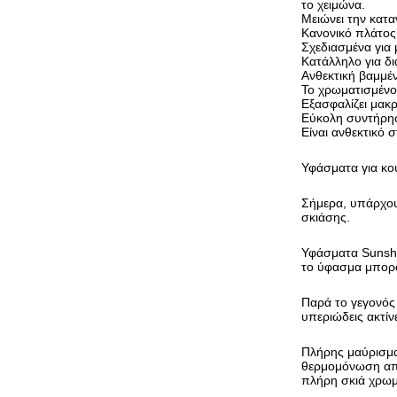
το χειμώνα.
Μειώνει την κατ
Κανονικό πλάτος
Σχεδιασμένα για
Κατάλληλο για δ
Ανθεκτική βαμμέ
Το χρωματισμένο 
Εξασφαλίζει μακ
Εύκολη συντήρη
Είναι ανθεκτικό 
Υφάσματα για κου
Σήμερα, υπάρχου
σκιάσης.
Υφάσματα Sunshi
το ύφασμα μπορού
Παρά το γεγονός 
υπεριώδεις ακτίνε
Πλήρης μαύρισμα 
θερμομόνωση απο
πλήρη σκιά χρωμ