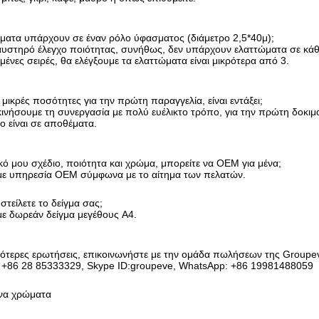
ματα υπάρχουν σε έναν ρόλο ύφασματος (διάμετρο 2,5*40μ);
αυστηρό έλεγχο ποιότητας, συνήθως, δεν υπάρχουν ελαττώματα σε κά
υμένες σειρές, θα ελέγξουμε τα ελαττώματα είναι μικρότερα από 3.
 μικρές ποσότητες για την πρώτη παραγγελία, είναι εντάξει;
ινήσουμε τη συνεργασία με πολύ ευέλικτο τρόπο, για την πρώτη δοκιμ
νο είναι σε αποθέματα.
ικό μου σχέδιο, ποιότητα και χρώμα, μπορείτε να OEM για μένα;
ε υπηρεσία OEM σύμφωνα με το αίτημα των πελατών.
στείλετε το δείγμα σας;
ε δωρεάν δείγμα μεγέθους A4.
σότερες ερωτήσεις, επικοινωνήστε με την ομάδα πωλήσεων της Groupe
 +86 28 85333329, Skype ID:groupeve, WhatsApp: +86 19981488059
να χρώματα