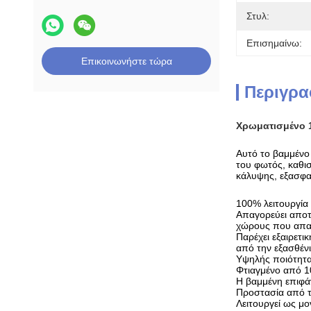
Στυλ:
Επισημαίνω:
Επικοινωνήστε τώρα
Περιγρα
Χρωματισμένο 
Αυτό το βαμμένο 
του φωτός, καθισ
κάλυψης, εξασφα
100% λειτουργία
Απαγορεύει αποτ
χώρους που απαι
Παρέχει εξαιρετι
από την εξασθέν
Υψηλής ποιότητα
Φτιαγμένο από 1
Η βαμμένη επιφά
Προστασία από τ
Λειτουργεί ως μ