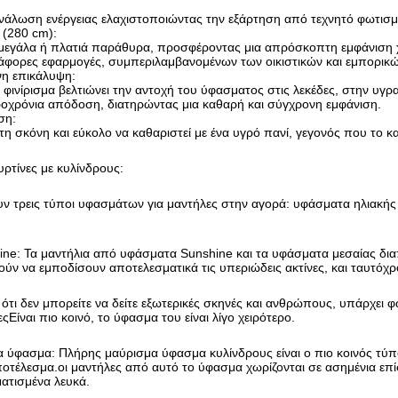
ανάλωση ενέργειας ελαχιστοποιώντας την εξάρτηση από τεχνητό φωτισ
 (280 cm):
 μεγάλα ή πλατιά παράθυρα, προσφέροντας μια απρόσκοπτη εμφάνιση χ
ιάφορες εφαρμογές, συμπεριλαμβανομένων των οικιστικών και εμπορικ
νη επικάλυψη:
φινίρισμα βελτιώνει την αντοχή του ύφασματος στις λεκέδες, στην υγρ
ροχρόνια απόδοση, διατηρώντας μια καθαρή και σύγχρονη εμφάνιση.
ση:
στη σκόνη και εύκολο να καθαριστεί με ένα υγρό πανί, γεγονός που το κ
ρτίνες με κυλίνδρους:
ν τρεις τύποι υφασμάτων για μαντήλες στην αγορά: υφάσματα ηλιακής
ne: Τα μαντήλια από υφάσματα Sunshine και τα υφάσματα μεσαίας διαπ
ν να εμποδίσουν αποτελεσματικά τις υπεριώδεις ακτίνες, και ταυτόχρον
ότι δεν μπορείτε να δείτε εξωτερικές σκηνές και ανθρώπους, υπάρχει 
ςΕίναι πιο κοινό, το ύφασμα του είναι λίγο χειρότερο.
ύφασμα: Πλήρης μαύρισμα ύφασμα κυλίνδρους είναι ο πιο κοινός τύπος
τέλεσμα.οι μαντήλες από αυτό το ύφασμα χωρίζονται σε ασημένια επί
ατισμένα λευκά.