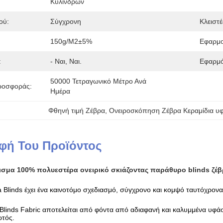
Κυλίνδρων
ού:
Σύγχρονη
Κλειστέ
150g/m2±5%
Εφαρμο
:
- Ναι, Ναι.
Εφαρμό
50000 Τετραγωνικό Μέτρο Ανά 
ροσφοράς:
Ημέρα
Φθηνή τιμή Ζέβρα
, 
Ονειροσκόπηση Ζέβρα Κεραμίδια υ
φή Του Προϊόντος
ισμα 100% πολυεστέρα ονειρικό σκιάζοντας παράθυρο blinds ζέ
Blinds έχει ένα καινοτόμο σχεδιασμό, σύγχρονο και κομψό ταυτόχρονα
Blinds Fabric αποτελείται από φόντα από αδιαφανή και καλυμμένα υφάσμα
ωτός.