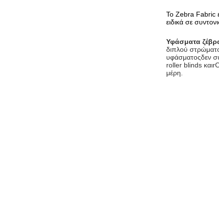
Το Zebra Fabric 
ειδικά σε συντο
Υφάσματα ζέβρ
διπλού στρώματ
υφάσματος
δεν σ
roller blinds και
r
Ο
μέρη.