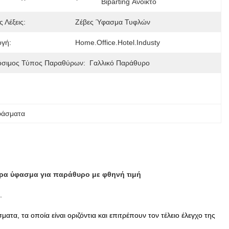
Biparting Ανοικτό
ς Λέξεις:
Ζέβες Ύφασμα Τυφλών
γή:
Home.office.hotel.industy
σιμος Τύπος Παραθύρων:
Γαλλικό Παράθυρο
φάσματα
βρα ύφασμα για παράθυρο με φθηνή τιμή
.
τα, τα οποία είναι οριζόντια και επιτρέπουν τον τέλειο έλεγχο της