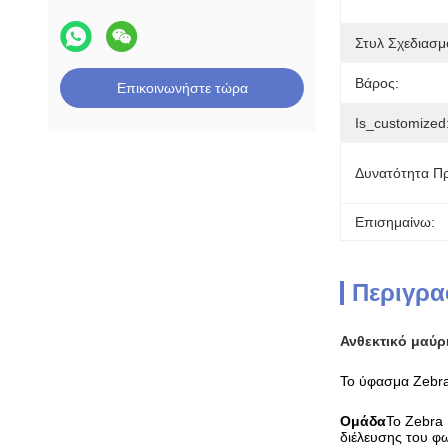
Στυλ Σχεδιασμ
Βάρος:
Επικοινωνήστε τώρα
Is_customized
Δυνατότητα Π
Επισημαίνω:
Περιγρα
Ανθεκτικό μαύρ
Το ύφασμα Zebra 
Ομάδα
Το Zebra 
διέλευσης του φ