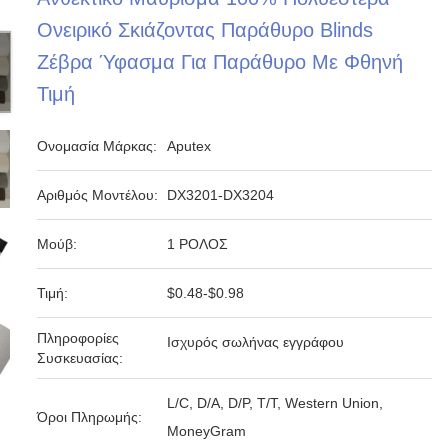
Ονειρικό Σκιάζοντας Παράθυρο Blinds
Ζέβρα Ύφασμα Για Παράθυρο Με Φθηνή
Τιμή
Ονομασία Μάρκας:
Aputex
Αριθμός Μοντέλου:
DX3201-DX3204
Μούβ:
1 ΡΟΛΟΣ
Τιμή:
$0.48-$0.98
Πληροφορίες
Ισχυρός σωλήνας εγγράφου
Συσκευασίας:
L/C, D/A, D/P, T/T, Western Union,
Όροι Πληρωμής:
MoneyGram