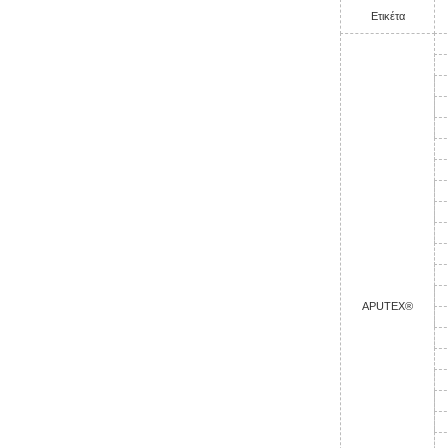
Ετικέτα
APUTEX®