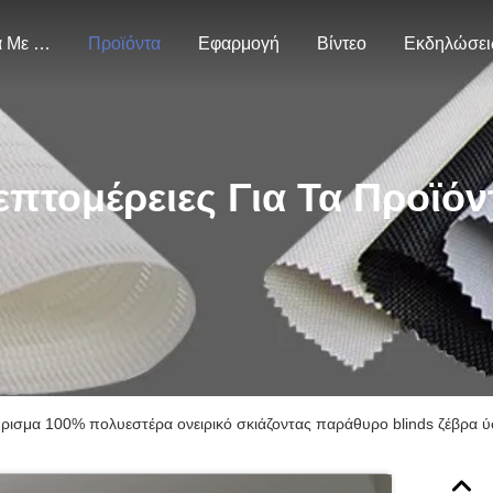
Σχετικά Με Εμάς
Προϊόντα
Εφαρμογή
Βίντεο
Εκδηλώσει
επτομέρειες Για Τα Προϊόν
ύρισμα 100% πολυεστέρα ονειρικό σκιάζοντας παράθυρο blinds ζέβρα 