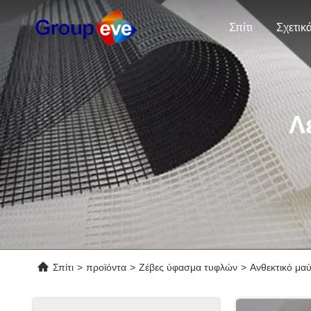
Σπίτι
Λ
Σπίτι
>
προϊόντα
>
Ζέβες ύφασμα τυφλών
>
Ανθεκτικό μα