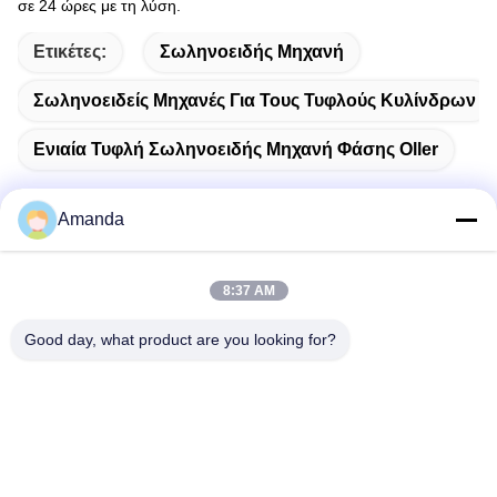
σε 24 ώρες με τη λύση.
Ετικέτες:
Σωληνοειδής Μηχανή
Σωληνοειδείς Μηχανές Για Τους Τυφλούς Κυλίνδρων
Ενιαία Τυφλή Σωληνοειδής Μηχανή Φάσης Oller
Amanda
Γρήγορη επικοινωνία
8:37 AM
Διεύθυνση
Good day, what product are you looking for?
No.1098 μέσο τμήμα της λεωφόρου Jiannan, υψηλή
τεχνολογία. Ζώνη, Chengdu, Κίνα.
Τηλεφώνημα
86-28-8533-3329