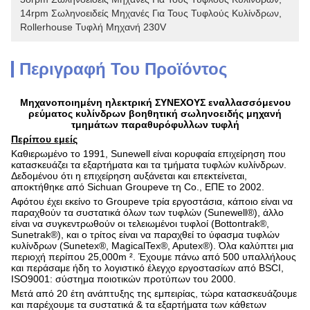
14rpm Σωληνοειδείς Μηχανές Για Τους Τυφλούς Κυλίνδρων
, 
Rollerhouse Τυφλή Μηχανή 230V
Περιγραφή Του Προϊόντος
Μηχανοποιημένη ηλεκτρική ΣΥΝΕΧΟΥΣ εναλλασσόμενου
ρεύματος κυλίνδρων βοηθητική σωληνοειδής μηχανή
τμημάτων παραθυρόφυλλων τυφλή
Περίπου εμείς
Καθιερωμένο το 1991, Sunewell είναι κορυφαία επιχείρηση που
κατασκευάζει τα εξαρτήματα και τα τμήματα τυφλών κυλίνδρων.
Δεδομένου ότι η επιχείρηση αυξάνεται και επεκτείνεται,
αποκτήθηκε από Sichuan Groupeve τη Co., ΕΠΕ το 2002.
Αφότου έχει εκείνο το Groupeve τρία εργοστάσια, κάποιο είναι να
παραχθούν τα συστατικά όλων των τυφλών (Sunewell®), άλλο
είναι να συγκεντρωθούν οι τελειωμένοι τυφλοί (Bottontrak®,
Sunetrak®), και ο τρίτος είναι να παραχθεί το ύφασμα τυφλών
κυλίνδρων (Sunetex®, MagicalTex®, Aputex®). Όλα καλύπτει μια
περιοχή περίπου 25,000m ². Έχουμε πάνω από 500 υπαλλήλους
και περάσαμε ήδη το λογιστικό έλεγχο εργοστασίων από BSCI,
ISO9001: σύστημα ποιοτικών προτύπων του 2000.
Μετά από 20 έτη ανάπτυξης της εμπειρίας, τώρα κατασκευάζουμε
και παρέχουμε τα συστατικά & τα εξαρτήματα των κάθετων