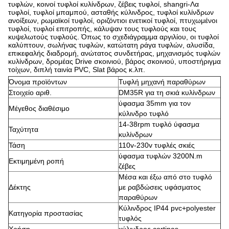
τυφλών, κοινοί τυφλοί κυλίνδρων, ζέβεις τυφλοί, shangri-Λα
τυφλοί, τυφλοί μπαμπού, ασταθής κύλινδρος, τυφλοί κυλίνδρων
ανοίξεων, ρωμαϊκοί τυφλοί, οριζόντιοι ενετικοί τυφλοί, πτυχωμένοι
τυφλοί, τυφλοί επιτροπής, κάλυψαν τους τυφλούς και τους
κυψελωτούς τυφλούς. Όπως το σχεδιάγραμμα αργιλίου, οι τυφλοί
καλύπτουν, σωλήνας τυφλών, κατώτατη ράγα τυφλών, αλυσίδα,
επικεφαλής διαδρομή, ανώτατος συνδετήρας, μηχανισμός τυφλών
κυλίνδρων, δρομέας Drive σκοινιού, βάρος σκοινιού, υποστήριγμα
τοίχων, διπλή ταινία PVC, Slat βάρος κ.λπ.
Όνομα προϊόντων
Τυφλή μηχανή παραθύρων
Στοιχείο αριθ.
DM35R για τη σκιά κυλίνδρων
ύφασμα 35mm για τον
Μέγεθος διαθέσιμο
κύλινδρο τυφλό
14-38rpm τυφλό ύφασμα
Ταχύτητα
κυλίνδρων
Τάση
110v-230v τυφλές σκιές
ύφασμα τυφλών 3200N.m
Εκτιμημένη ροπή
ζέβες
Μέσα και έξω από στο τυφλό
Δέκτης
με ραβδώσεις υφάσματος
παραθύρων
Κύλινδρος IP44 pvc+polyester
Κατηγορία προστασίας
τυφλός