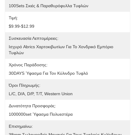
100Sets Σκιές & Παραθυρόφυλλα Τυφλών
Τιμή:
$9.99-$12.99
Συσκευασία Λεπτομέρειες:
Ισχυρό Abrics Χαρτοκιβωτίων Για Το Χονδρικό Εμπόριο 
Τυφλών
Χρόνος Παράδοσης:
30DAYS Ύφασμα Για Τον Κύλινδρο Τυφλό
Όροι Πληρωμής:
L/C, D/A, D/P, T/T, Western Union
Δυνατότητα Προσφοράς:
1000000set Ύφασμα Πολυεστέρα
Επισημαίνω:
38rpm Σωληνοειδείς Μηχανές Για Τους Τυφλούς Κυλίνδρων
, 