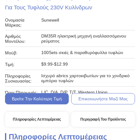
Για Τους Τυφλούς 230V Κυλίνδρων
Ονομασία
Sunewell
Μάρκας:
DM35R ηλεκτρική μηχανή εναλλασσόμενου
Αριθμός
ρεύματος
Μοντέλου:
100Sets σκιές & παραθυρόφυλλα τυφλών
Μούβ:
$9.99-$12.99
Τιμή:
Ισχυρό abrics χαρτοκιβωτίων για το χονδρικό
Πληροφορίες
εμπόριο τυφλών
Συσκευασίας:
L/C, D/A, D/P, T/T, Western Union
Όροι Πληρωμής:
Βρείτε Την Καλύτερη Τιμή
Επικοινωνήστε Μαζί Μας
Πληροφορίες Λεπτομέρειας
Περιγραφή Του Προϊόντος
Πληροφορίες Λεπτομέρειας