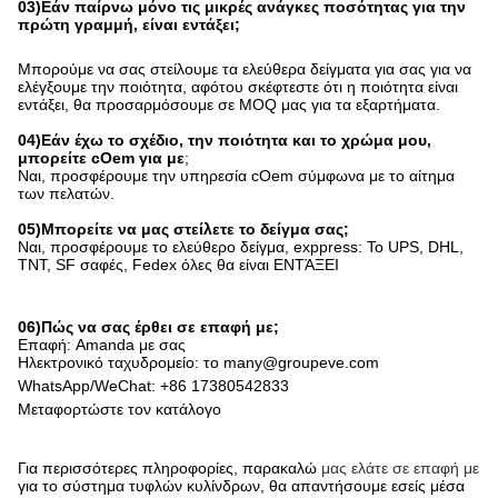
03)Εάν παίρνω μόνο τις μικρές ανάγκες ποσότητας για την
πρώτη γραμμή, είναι εντάξει;
Μπορούμε να σας στείλουμε τα ελεύθερα δείγματα για σας για να
ελέγξουμε την ποιότητα, αφότου σκέφτεστε ότι η ποιότητα είναι
εντάξει, θα προσαρμόσουμε σε MOQ μας για τα εξαρτήματα.
04)Εάν έχω το σχέδιο, την ποιότητα και το χρώμα μου,
μπορείτε cOem για με
;
Ναι, προσφέρουμε την υπηρεσία cOem σύμφωνα με το αίτημα
των πελατών.
05)Μπορείτε να μας στείλετε το δείγμα σας;
Ναι, προσφέρουμε το ελεύθερο δείγμα, exppress: Το UPS, DHL,
TNT, SF σαφές, Fedex όλες θα είναι ΕΝΤΆΞΕΙ
06)Πώς να σας έρθει σε επαφή με;
Επαφή: Amanda με σας
Ηλεκτρονικό ταχυδρομείο: το many@groupeve.com
WhatsApp/WeChat: +86 17380542833
Μεταφορτώστε τον κατάλογο
Για περισσότερες πληροφορίες, παρακαλώ
μας ελάτε σε επαφή με
για το σύστημα τυφλών κυλίνδρων, θα απαντήσουμε εσείς μέσα