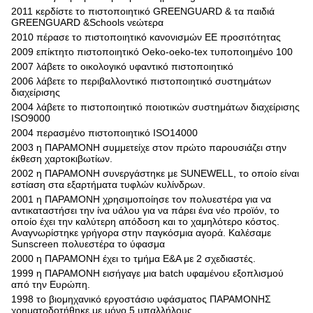
2011 κερδίστε το πιστοποιητικό GREENGUARD & τα παιδιά
GREENGUARD &Schools νεώτερα
2010 πέρασε το πιστοποιητικό κανονισμών ΕΕ προσιτότητας
2009 επίκτητο πιστοποιητικό Oeko-oeko-tex τυποποιημένο 100
2007 λάβετε το οικολογικό υφαντικό πιστοποιητικό
2006 λάβετε το περιβαλλοντικό πιστοποιητικό συστημάτων
διαχείρισης
2004 λάβετε το πιστοποιητικό ποιοτικών συστημάτων διαχείρισης
ISO9000
2004 περασμένο πιστοποιητικό ISO14000
2003 η ΠΑΡΑΜΟΝΗ συμμετείχε στον πρώτο παρουσιάζει στην
έκθεση χαρτοκιβωτίων.
2002 η ΠΑΡΑΜΟΝΗ συνεργάστηκε με SUNEWELL, το οποίο είναι
εστίαση στα εξαρτήματα τυφλών κυλίνδρων.
2001 η ΠΑΡΑΜΟΝΗ χρησιμοποίησε τον πολυεστέρα για να
αντικαταστήσει την ίνα υάλου για να πάρει ένα νέο προϊόν, το
οποίο έχει την καλύτερη απόδοση και το χαμηλότερο κόστος.
Αναγνωρίστηκε γρήγορα στην παγκόσμια αγορά. Καλέσαμε
Sunscreen πολυεστέρα το ύφασμα
2000 η ΠΑΡΑΜΟΝΗ έχει το τμήμα Ε&Α με 2 σχεδιαστές.
1999 η ΠΑΡΑΜΟΝΗ εισήγαγε μια batch υφαμένου εξοπλισμού
από την Ευρώπη.
1998 το βιομηχανικό εργοστάσιο υφάσματος ΠΑΡΑΜΟΝΗΣ
χρηματοδοτήθηκε με μόνο 5 υπαλλήλους.