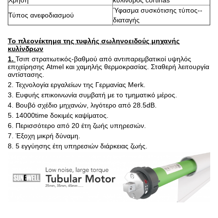
Χρήση
κύλινδρος cortinas
Ύφασμα συσκότισης τύπος--
Τύπος ανεφοδιασμού
διαταγής
Το πλεονέκτημα της τυφλής σωληνοειδούς μηχανής
κυλίνδρων
1.
Τσιπ στρατιωτικός-βαθμού από αντιπαρεμβατικοί υψηλός
επιχείρησης Atmel και χαμηλής θερμοκρασίας. Σταθερή λειτουργία
αντίστασης.
2. Τεχνολογία εργαλείων της Γερμανίας Merk.
3. Ευφυής επικοινωνία συμβατή με το τμηματικό μέρος.
4. Βουβό σχέδιο μηχανών, λιγότερο από 28.5dB.
5. 14000time δοκιμές καψίματος.
6. Περισσότερο από 20 έτη ζωής υπηρεσιών.
7. Έξοχη μικρή δύναμη.
8. 5 εγγύησης έτη υπηρεσιών διάρκειας ζωής.