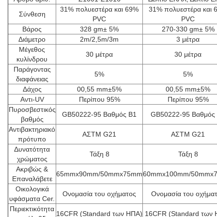
31% πολυεστέρα και 69%
31% πολυεστέρα και 
Σύνθεση
PVC
PVC
Βάρος
328 gm± 5%
270-330 gm± 5%
Διάμετρο
2m/2,5m/3m
3 μέτρα
Μέγεθος
30 μέτρα
30 μέτρα
κυλίνδρου
Παράγοντας
5%
5%
διαφάνειας
Δάχος
00,55 mm±5%
00,55 mm±5%
Αντι-UV
Περίπου 95%
Περίπου 95%
Πυροσβεστικός
GB50222-95 Βαθμός Β1
GB50222-95 Βαθμός
βαθμός
Αντιβακτηριακό
ΑΣTM G21
ΑΣTM G21
πρότυπο
Δυνατότητα
Τάξη 8
Τάξη 8
χρώματος
Ακριβώς &
65mmx90mm/50mmx75mm
60mmx100mm/50mmx
Επαναλάβετε
Οικολογικά
Ονομασία του οχήματος
Ονομασία του οχήμα
υφάσματα Cer.
Περιεκτικότητα
16CFR (Standard των ΗΠΑ)
16CFR (Standard των 