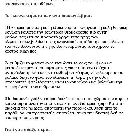
επεξεργασίας παραθύρων.
Τα πλεονεκτήματα των αντηλιακών ζέβρας:
1Η θερμική μόνωση και η εξοικονόμηση ενέργειας, η καλή θερμική
μόνωση καθιστά την εσωτερική θερμοκρασία πιο άνετη,
μειώνοντας έτσι το ποσοστό χρησιμοποίησης των
κλιματιστικών,βελτίωση της ενεργειακής απόδοσης, και βελτίωση
του περιβάλλοντος της γης εξοικονομώντας ταυτόχρονα το
κόστος ενέργειας.
2- ρυθμίζει το φυσικό φως έτσι ώστε το φως του ήλιου να
μεταδίδεται μέσω του υφάσματος για να παράγει διάχυτη
αντανάκλαση, έτσι ώστε το εκθαμβωτικό φως να φιλτράρεται σε
μαλακό διάχυτο φως,που εξαλείφει τη λάμψη στην οθόνη
υπολογιστή ή τηλεόρασης εσωτερικού χώρου και βελτιώνει την
οπτική άνεση των ανθρώπων.
3Το διαφανές γυάλινο κτίριο διαλύει τα όρια του χώρου του κτιρίου
και ενσωματώνει τον εσωτερικό και τον εξωτερικό χώρο.Κατά τη
διάρκεια της ημέρας, αποτρέπει την παρακολούθηση από το
παράθυρο και προστατεύει αποτελεσματικά την ιδιωτική ζωή σε
εσωτερικούς χώρους.
Γιατί να επιλέξετε εμάς;