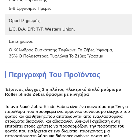
5-8 Εργάσιμες Ημέρες
Όροι Πληρωμής:
L/C, D/A, D/P, T/T, Western Union, 
Επισημαίνω:
Ο Κύλινδρος Συσκότισης Τυφλώνει Το Ζέβες Ύφασμα
, 
35% Ο Πολυεστέρας Τυφλώνει Το Ζέβες Ύφασμα
Περιγραφή Του Προϊόντος
Έξυπνος έλεγχος 3m πλάτος Ηλεκτρικό διπλό μαύρισμα
Roller blinds Zebra ύφασμα με κινητήρα
Το αντηλιακό Zebra Blinds Fabric είναι ένα καινοτόμο προϊόν για
παράθυρα που προσφέρει ένα αρμονικό συνδυασμό ελέγχου του
φωτός και αισθητικής.που αποτελούνται από εναλλασσόμενα
στρώματα διαφανών και αδιαφανών υλικώνΗ σχεδίαση αυτή
επιτρέπει στους χρήστες να προσαρμόζουν την ποσότητα του
φωτός που εισέρχεται σε ένα δωμάτιο, παρέχοντας μια
ευπροσάρμοστη λύση για διάφορες ανάγκες φωτισμού.