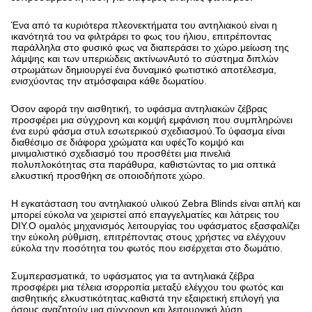
Ένα από τα κυριότερα πλεονεκτήματα του αντηλιακού είναι η
ικανότητά του να φιλτράρει το φως του ήλιου, επιτρέποντας
παράλληλα στο φυσικό φως να διαπεράσει το χώρο.μείωση της
λάμψης και των υπεριώδεις ακτίνωνΑυτό το σύστημα διπλών
στρωμάτων δημιουργεί ένα δυναμικό φωτιστικό αποτέλεσμα,
ενισχύοντας την ατμόσφαιρα κάθε δωματίου.
Όσον αφορά την αισθητική, το υφάσμα αντηλιακών ζέβρας
προσφέρει μια σύγχρονη και κομψή εμφάνιση που συμπληρώνει
ένα ευρύ φάσμα στυλ εσωτερικού σχεδιασμού.Το ύφασμα είναι
διαθέσιμο σε διάφορα χρώματα και υφέςΤο κομψό και
μινιμαλιστικό σχεδιασμό του προσθέτει μια πινελιά
πολυπλοκότητας στα παράθυρα, καθιστώντας το μια οπτικά
ελκυστική προσθήκη σε οποιοδήποτε χώρο.
Η εγκατάσταση του αντηλιακού υλικού Zebra Blinds είναι απλή και
μπορεί εύκολα να χειριστεί από επαγγελματίες και λάτρεις του
DIY.Ο ομαλός μηχανισμός λειτουργίας του υφάσματος εξασφαλίζει
την εύκολη ρύθμιση, επιτρέποντας στους χρήστες να ελέγχουν
εύκολα την ποσότητα του φωτός που εισέρχεται στο δωμάτιο.
Συμπερασματικά, το υφάσματος για τα αντηλιακά ζέβρα
προσφέρει μια τέλεια ισορροπία μεταξύ ελέγχου του φωτός και
αισθητικής ελκυστικότητας.καθιστά την εξαιρετική επιλογή για
όσους αναζητούν μια σύγχρονη και λειτουργική λύση