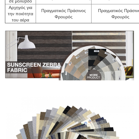
σε μόλυβδο
Αρχηγός για
Πραγματικός Πράσινος
Πραγματικός Πράσιν
την ποιότητα
Φρουρός
Φρουρός
του αέρα