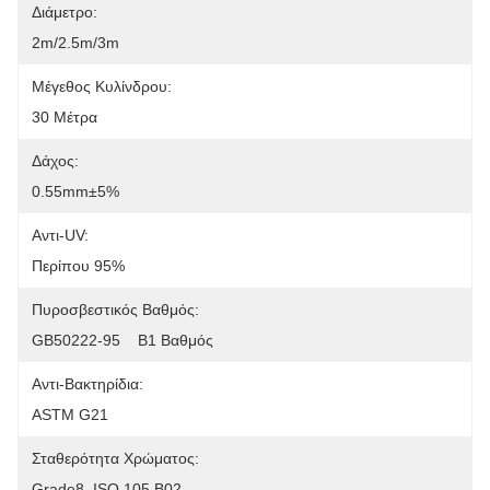
Διάμετρο:
2m/2.5m/3m
Μέγεθος Κυλίνδρου:
30 Μέτρα
Δάχος:
0.55mm±5%
Αντι-UV:
Περίπου 95%
Πυροσβεστικός Βαθμός:
GB50222-95    B1 Βαθμός
Αντι-Βακτηρίδια:
ASTM G21
Σταθερότητα Χρώματος:
Grade8, ISO 105 B02