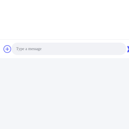
Photo
Video Call
Audio Call
Ζεστά πουλιζόμενα χρώματα