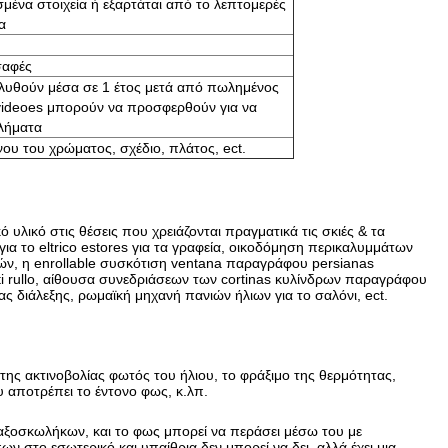
σμένα στοιχεία ή εξαρτάται από το λεπτομερές
α
σαφές
λυθούν μέσα σε 1 έτος μετά από πωλημένος
ι videoes μπορούν να προσφερθούν για να
λήματα
ου του χρώματος, σχέδιο, πλάτος, ect.
λικό στις θέσεις που χρειάζονται πραγματικά τις σκιές & τα
 το eltrico estores για τα γραφεία, οικοδόμηση περικαλυμμάτων
ν, η enrollable συσκότιση ventana παραγράφου persianas
i rullo, αίθουσα συνεδριάσεων των cortinas κυλίνδρων παραγράφου
σας διάλεξης, ρωμαϊκή μηχανή πανιών ήλιων για το σαλόνι, ect.
της ακτινοβολίας φωτός του ήλιου, το φράξιμο της θερμότητας,
 αποτρέπει το έντονο φως, κ.λπ.
αξοσκωλήκων, και το φως μπορεί να περάσει μέσω του με
 στο εσωτερικό και υπαίθρια δεν μπορεί να δει, αλλά έχει μια