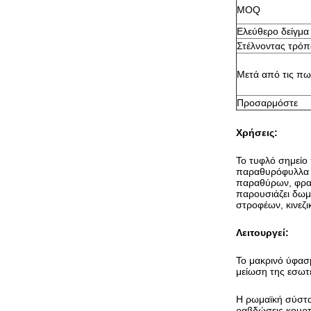
MOQ
Ελεύθερο δείγμα
Στέλνοντας τρόπ
Μετά από τις πω
Προσαρμόστε
Χρήσεις:
Το τυφλό σημείο 
παραθυρόφυλλα τ
παραθύρων, φραγ
παρουσιάζει δωμ
στροφέων, κινεζι
Λειτουργεί:
Το μακρινό ύφασμ
μείωση της εσωτ
Η ρωμαϊκή σύστα
ραβδώσεις κουρτι