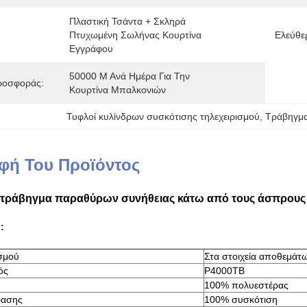
Πλαστική Τσάντα + Σκληρά 
Πτυχωμένη Σωλήνας Κουρτίνα 
Ελεύθερ
Εγγράφου
50000 Μ Ανά Ημέρα Για Την 
ροσφοράς:
Κουρτίνα Μπαλκονιών
Τυφλοί κυλίνδρων συσκότισης τηλεχειρισμού
, 
Τράβηγμα
φή Του Προϊόντος
 τράβηγμα παραθύρων συνήθειας κάτω από τους άσπρους 
ά
:
σμού
Στα στοιχεία αποθεμάτω
ός
P4000TB
100% πολυεστέρας
ρασης
100% συσκότιση