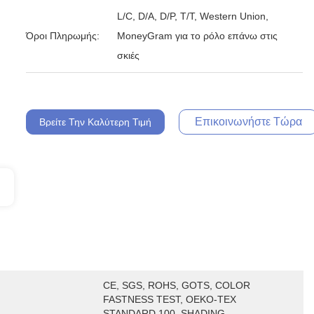
L/C, D/A, D/P, T/T, Western Union,
Όροι Πληρωμής:
MoneyGram για το ρόλο επάνω στις
σκιές
Επικοινωνήστε Τώρα
Βρείτε Την Καλύτερη Τιμή
CE, SGS, ROHS, GOTS, COLOR 
FASTNESS TEST, OEKO-TEX 
STANDARD 100, SHADING 