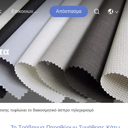
ς
Επικοινωνήστε Μαζί Μας
Απόσπασμα
τα
ισης τυφλώνει το διακοσμητικό άσπρο τηλεχειρισμό
Το Τράβηγμα Παραθύρων Συνήθειας Κάτω