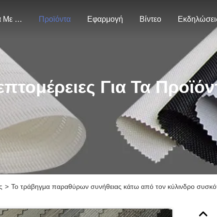
Σχετικά Με Εμάς
Προϊόντα
Εφαρμογή
Βίντεο
Εκδηλώσει
επτομέρειες Για Τα Προϊόν
ς
>
Το τράβηγμα παραθύρων συνήθειας κάτω από τον κύλινδρο συσκότ