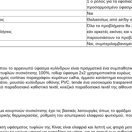
1 ο ρόλος για τα εφοδια
προσαρμοσμένο ύφασμ
Ναι
ος
Θαλασσίως από air/by 
Όλα τα προβλήματα θα 
λήσεις
εάν αρκετές εικόνες κα
παρουσιάσουν τα προβ
Ναι, συμπεριλαμβανομέν
που το αρρενωπό ύφασμα κυλίνδρων είναι πραγματικά ένα συμπαθητικό υ
υφλών συσκότισης 100%, rollup ύφασμα 2x2 χρησιμοποιείται ευρέως για
μός cortinas παραγράφου κυμάτων calha, έμμεσο κατάστημα κουρτινώ
άτιο, μουσείο κυλίνδρων οθόνης PVC, tende ένα νοσοκομείο trasparent
κό παραδοσιακό καθιστικό textil, κινεζικό παραδοσιακό textil της αίθου
α κουρτινών συσκότισης έχει τις βασικές λειτουργίες όπως το φράξιμο 
ερικής θερμοκρασίας, ρύθμιση του εσωτερικού ελαφριού φωτισμού, που
ση υφάσματος τυφλών της Κίνας είναι ελαφριά και λεπτή ως φτερά μετ
νών το χρώμα μπορεί να εμποδίσει τα μάτια, και τη σκηνή των ανθρώπων