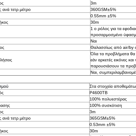
ος
3m
 ανά τετρ.μέτρο
360GSM±5%
0.55mm ±5%
ήκος
30m
1 ο ρόλος για τα εφοδι
προσαρμοσμένο ύφασ
Ναι
ος
Θαλασσίως από air/by 
Όλα τα προβλήματα θα 
λήσεις
εάν αρκετές εικόνες κα
παρουσιάσουν τα προβ
Ναι, συμπεριλαμβανομέν
σμού
Στα στοιχεία αποθεμάτω
ός
P4600TB
100% πολυεστέρας
ρασης
100% συσκότιση
ος
3m
 ανά τετρ.μέτρο
365GSM±5%
0.53mm ±5%
ήκος
30m