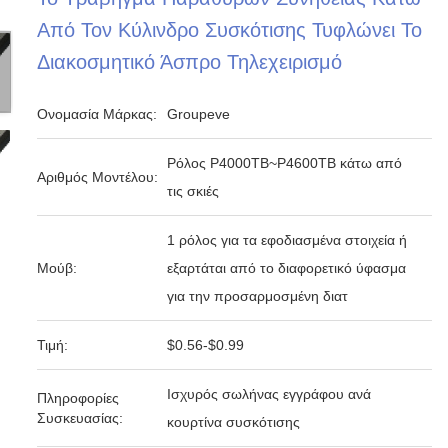
Από Τον Κύλινδρο Συσκότισης Τυφλώνει Το
Διακοσμητικό Άσπρο Τηλεχειρισμό
Ονομασία Μάρκας:
Groupeve
Ρόλος P4000TB~P4600TB κάτω από
Αριθμός Μοντέλου:
τις σκιές
1 ρόλος για τα εφοδιασμένα στοιχεία ή
Μούβ:
εξαρτάται από το διαφορετικό ύφασμα
για την προσαρμοσμένη διατ
Τιμή:
$0.56-$0.99
Ισχυρός σωλήνας εγγράφου ανά
Πληροφορίες
Συσκευασίας:
κουρτίνα συσκότισης