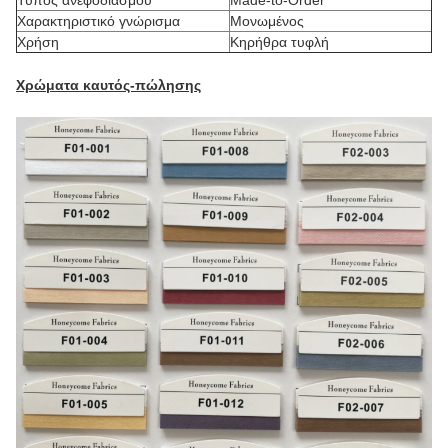
Τύπος ανεφοδιασμού
Made-to-Order
Χαρακτηριστικό γνώρισμα
Μονωμένος
Χρήση
Κηρήθρα τυφλή
Χρώματα καυτός-πώλησης