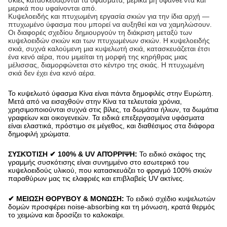
σκιές κατασκευάζονται τα υφάσματα, μερικά μη υφανθε'ντα και
μερικά που υφαίνονται από.
Κυψελοειδής και πτυχωμένη εργασία σκιών για την ίδια αρχή —
πτυχωμένο ύφασμα που μπορεί να αυξηθεί και να χαμηλώσουν.
Οι διαφορές σχεδίου δημιουργούν τη διάκριση μεταξύ των
κυψελοειδών σκιών και των πτυχωμένων σκιών. Η κυψελοειδής
σκιά, συχνά καλούμενη μια κυψελωτή σκιά, κατασκευάζεται έτσι
ένα κενό αέρα, που μιμείται τη μορφή της κηρήθρας μιας
μέλισσας, διαμορφώνεται στο κέντρο της σκιάς. Η πτυχωμένη
σκιά δεν έχει ένα κενό αέρα.
Το κυψελωτό ύφασμα Κίνα είναι πάντα δημοφιλές στην Ευρώπη.
Μετά από να εισαχθούν στην Κίνα τα τελευταία χρόνια,
χρησιμοποιούνται συχνά στις βίλες, τα δωμάτια ήλιων, τα δωμάτια
γραφείων και οικογενειών. Τα ειδικά επεξεργασμένα υφάσματα
είναι ελαστικά, πρόστιμο σε μέγεθος, και διαθέσιμος στα διάφορα
δημοφιλή χρώματα.
ΣΥΣΚΌΤΙΣΗ ✔ 100% & UV ΑΠΌΡΡΙΨΗ:
Το ειδικό σκάφος της
γραμμής συσκότισης είναι συνημμένο στο εσωτερικό του
κυψελοειδούς υλικού, που κατασκευάζει το φραγμό 100% σκιών
παραθύρων μας τις ελαφριές και επιβλαβείς UV ακτίνες.
✔ ΜΕΙΩΣΗ ΘΟΡΥΒΟΥ & ΜΟΝΩΣΗ:
Το ειδικό σχέδιο κυψελωτών
δομών προσφέρει noise-absorbing και τη μόνωση, κρατά θερμός
το χειμώνα και δροσίζει το καλοκαίρι.