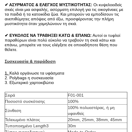
✔ ΑΣΥΡΜΑΤΟΣ & ΕΛΕΓΧΟΣ ΜΥΣΤΙΚΟΤΗΤΑΣ:
Οι κυψελοειδείς
σκιές είναι μια ασφαλής, ασύρματη επιλογή για τις οικογένειες με
τα παιδιά ή τα κατοικίδια ζώα. Και μπορούν να εμποδίσουν τις
ανεπιθύμητες απόψεις από έξω, προσφέροντας την πλήρη
μυστικότητα όταν χαμηλώνουν τη σκιά.
✔ ΕΥΚΟΛΟΣ ΝΑ ΤΡΑΒΗΞΕΙ ΚΑΤΩ & ΕΠΑΝΩ:
Αυτοί οι τυφλοί
παραθύρων είναι πολύ εύκολο να τραβούν τη σκιά κάτω και
επάνω, μπορείτε να τους ελέγξετε σε οποιαδήποτε θέση που
θέλετε.
Συσκευασία & παράδοση
1.
Καλά οργάνωσε τα υφάσματα
2. Polybags η συσκευασία
3. Εξωτερικό χαρτοκιβώτιο
Σειρά
F01-001
Ποσοστό συσκότισης
100%
100% πολυεστέρας, ή μη
Σύνθεση
υφανθείς
Τελειωμένο πλάτος
20mm, 25mm, 38mm, 45mm
Τυποποιημένο Length3
30m