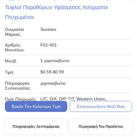
Τυφλοί Παραθύρων Υφάσματος Ασύρματοι
Πτυχωμένοι
Ονομασία
Sunetex
Μάρκας:
Αριθμός
F01-001
Μοντέλου:
1 χαρτοκιβώτιο
Μούβ:
$0.59-$0.99
Τιμή:
Πληροφορίες
χαρτοκιβώτιο
Συσκευασίας:
L/C, D/A, D/P, T/T, Western Union,
Όροι Πληρωμής:
Βρείτε Την Καλύτερη Τιμή
Επικοινωνήστε Μαζί Μας
Πληροφορίες Λεπτομέρειας
Περιγραφή Του Προϊόντος