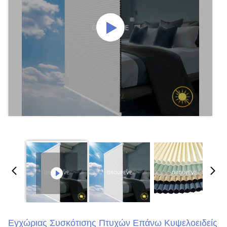
Εγχώριας Συσκότισης Πτυχών Επάνω Κυψελοειδείς