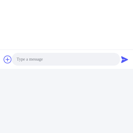
Συσκευασία & παράδοση
FAQ
Photo
01)
Ποια υφάσματα κατασκευάζετε;
Video Call
Κάνουμε:
1.Polyester sunscreen (ειλικρίνεια 1%, 3%, 5%, 8%, 10% & 12% 
κ.λπ.)
Audio Call
2.Fiberglass sunscreen (1%, 3% & 5% κ.λπ.)
3.Zebra Sunscreen ύφασμα
προσαρμοσμένο 4.Other ύφασμα.