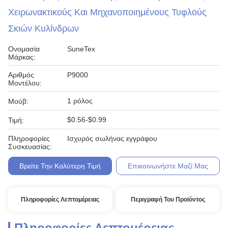
Χειρωνακτικούς Και Μηχανοποιημένους Τυφλούς
Σκιών Κυλίνδρων
Ονομασία
SuneTex
Μάρκας:
Αριθμός
P9000
Μοντέλου:
1 ρόλος
Μούβ:
$0.56-$0.99
Τιμή:
Πληροφορίες
Ισχυρός σωλήνας εγγράφου
Συσκευασίας:
Βρείτε Την Καλύτερη Τιμή
Επικοινωνήστε Μαζί Μας
Πληροφορίες Λεπτομέρειας
Περιγραφή Του Προϊόντος
Πληροφορίες Λεπτομέρειας