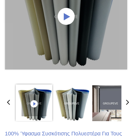
100% Ύφασμα Συσκότισης Πολυεστέρα Για Τους