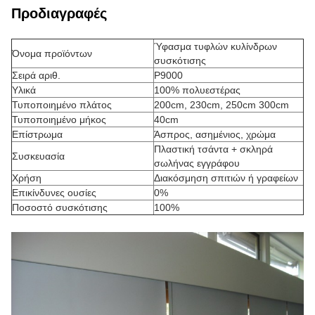
Προδιαγραφές
Ύφασμα τυφλών κυλίνδρων
Όνομα προϊόντων
συσκότισης
Σειρά αριθ.
P9000
Υλικά
100% πολυεστέρας
Τυποποιημένο πλάτος
200cm, 230cm, 250cm 300cm
Τυποποιημένο μήκος
40cm
Επίστρωμα
Άσπρος, ασημένιος, χρώμα
Πλαστική τσάντα + σκληρά
Συσκευασία
σωλήνας εγγράφου
Χρήση
Διακόσμηση σπιτιών ή γραφείων
Επικίνδυνες ουσίες
0%
Ποσοστό συσκότισης
100%