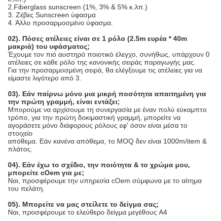
2.Fiberglass sunscreen (1%, 3% & 5% κ.λπ.)
3. Ζέβες Sunscreen ύφασμα
4. Άλλο προσαρμοσμένο ύφασμα.
02). Πόσες ατέλειες είναι σε 1 ρόλο (2.5m ευρέα * 40m 
μακριά) του υφάσματος;
Έχουμε τον πιό αυστηρό ποιοτικό έλεγχο, συνήθως, υπάρχουν 0 
ατέλειες σε κάθε ρόλο της κανονικής σειράς παραγωγής μας.
Για την προσαρμοσμένη σειρά, θα ελέγξουμε τις ατέλειες για να 
είμαστε λιγότερο από 3.
03). Εάν παίρνω μόνο μια μικρή ποσότητα απαιτημένη για 
την πρώτη γραμμή, είναι εντάξει;
Μπορούμε να αρχίσουμε τη συνεργασία με έναν πολύ εύκαμπτο 
τρόπο, για την πρώτη δοκιμαστική γραμμή, μπορείτε να 
αγοράσετε μόνο διάφορους ρόλους εφ' όσον είναι μέσα το 
στοιχείο
απόθεμα. Εάν κανένα απόθεμα, το MOQ δεν είναι 1000m/item & 
πλάτος.
04). Εάν έχω το σχέδιο, την ποιότητα & το χρώμα μου, 
μπορείτε cOem για με;
Ναι, προσφέρουμε την υπηρεσία cOem σύμφωνα με το αίτημα 
του πελάτη.
05). Μπορείτε να μας στείλετε το δείγμα σας;
Ναι, προσφέρουμε το ελεύθερο δείγμα μεγέθους A4