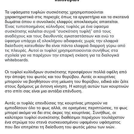
Τα υφάσματα τυφλών συσκότισης χρησιμοποιούνται
χαρακτηριστικά στις περιοχές όπως τα εργαστήρια και τα σκοτεινά
δωμάτια όπου ο συνολικός ελαφρύς αποκλεισμός απαιτείται.
Ένας τυποποιημένος κύλινδρος τυφλός με ένα ύφασμα
συσκότισης καλείται συχνά
“
συσκότιση τυφλή
”
από τους
αναδόχους και τους διευθυντές εγκαταστάσεων και ενώ το
ύφασμα υπάρχει εξ ολοκλήρου αδιαφανές χωρίς την ελαφριά
διείσδυση κατευθείαν θα είναι πάντα ελαφριά διαρροή γύρω από
τις πλευρές. Αυτοί οι τυφλοί χρησιμοποιούνται συνήθως στα
σχολεία για να παρέχουν την επαρκή σκίαση για τα διαλογικά
whiteboards.
Οι τυφλοί κυλίνδρων συσκότισης προσφέρουν πολλά οφέλη από
την άποψη του φωτός και του θορύβου. Αυτές οι κουρτίνες
μπορούν να βοηθήσουν στη μείωση του θορύβου
,
ειδικά εάν ζείτε
στους δρόμους με έντονη κίνηση. Η κατοχή αυτών των κουρτινών
στο σπίτι σας είναι μια αντάξια επένδυση.
Αυτές οι τυφλές επενδύσεις της κουρτίνας μπορούν να
εμποδίσουν όλο το φως αλλά
,
σε ορισμένες περιπτώσεις
,
το φως
μπορεί ακόμα να δει στις άκρες της κουρτίνας. Συνήθως
,
οι
καλύτεροι τυφλοί συσκότισης διαθέσιμοι περιέχουν τουλάχιστον
ένα στρώμα του στενά συσκευασμένου υφαμένου υφάσματος
που δεν επιτρέπει τη διείσδυση του φωτός μέσω των ινών.