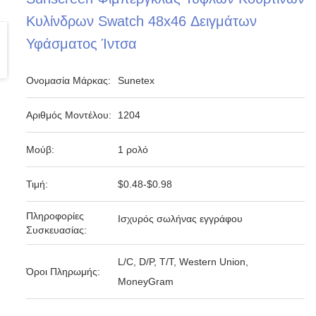
Κυλίνδρων Swatch 48x46 Δειγμάτων
Υφάσματος Ίντσα
Ονομασία Μάρκας:
Sunetex
Αριθμός Μοντέλου:
1204
Μούβ:
1 ρολό
Τιμή:
$0.48-$0.98
Πληροφορίες
Ισχυρός σωλήνας εγγράφου
Συσκευασίας:
L/C, D/P, T/T, Western Union,
Όροι Πληρωμής:
MoneyGram