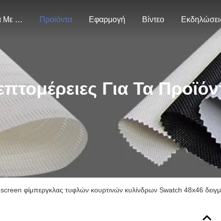
Σχετικά Με Εμάς
Προϊόντα
Εφαρμογή
Βίντεο
Εκδηλώσει
επτομέρειες Για Τα Προϊόν
screen φίμπεργκλας τυφλών κουρτινών κυλίνδρων Swatch 48x46 δειγ