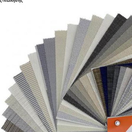
ός-πώλησης