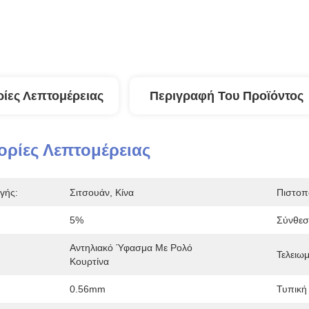
ίες Λεπτομέρειας
Περιγραφή Του Προϊόντος
ρίες Λεπτομέρειας
γής:
Σιτσουάν, Κίνα
Πιστοπ
5%
Σύνθεσ
Αντηλιακό Ύφασμα Με Ρολό 
Τελειω
Κουρτίνα
0.56mm
Τυπική