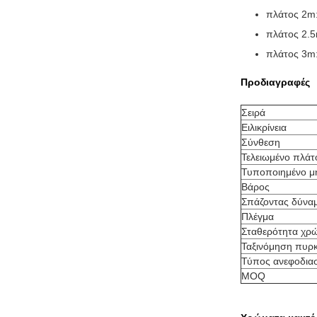
πλάτος 2m
πλάτος 2.
πλάτος 3m
Προδιαγραφές
Σειρά
Ειλικρίνεια
Σύνθεση
Τελειωμένο πλάτ
Τυποποιημένο μ
Βάρος
Σπάζοντας δύνα
Πλέγμα
Σταθερότητα χρ
Ταξινόμηση πυρκ
Τύπος ανεφοδια
MOQ