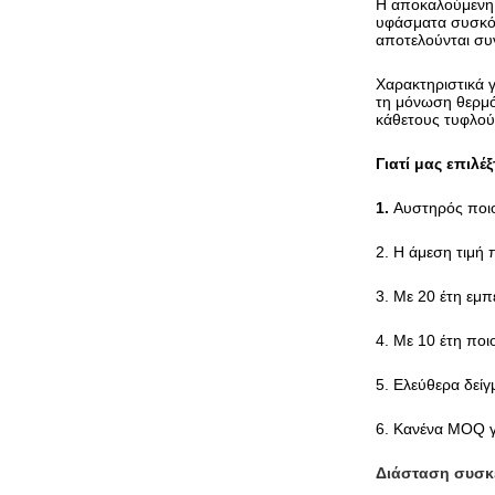
Η αποκαλούμενη η
υφάσματα συσκότ
αποτελούνται συν
Χαρακτηριστικά 
τη μόνωση θερμό
κάθετους τυφλού
Γιατί μας επιλέξ
1.
Αυστηρός ποιο
2. Η άμεση τιμή 
3. Με 20 έτη εμ
4. Με 10 έτη ποι
5. Ελεύθερα δείγ
6. Κανένα MOQ γ
Διάσταση συσκ