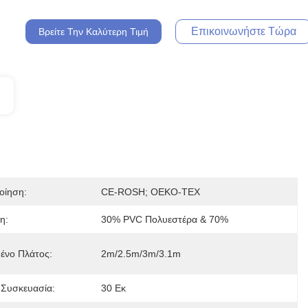
Επικοινωνήστε Τώρα
Βρείτε Την Καλύτερη Τιμή
οίηση:
CE-ROSH; OEKO-TEX
η:
30% PVC Πολυεστέρα & 70%
μένο Πλάτος:
2m/2.5m/3m/3.1m
 Συσκευασία:
30 Εκ