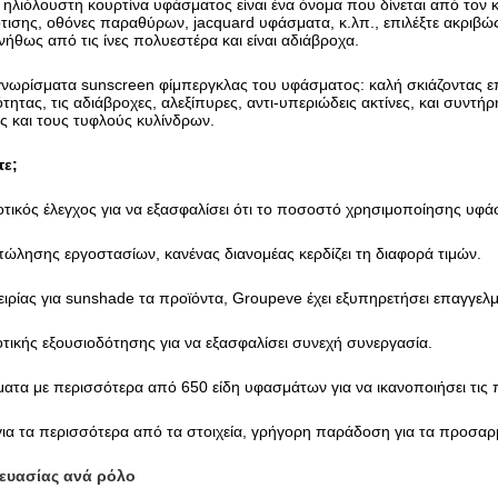
λιόλουστη κουρτίνα υφάσματος είναι ένα όνομα που δίνεται από τον κ
ισης, οθόνες παραθύρων, jacquard υφάσματα, κ.λπ., επιλέξτε ακριβώς
ήθως από τις ίνες πολυεστέρα και είναι αδιάβροχα.
γνωρίσματα sunscreen φίμπεργκλας του υφάσματος: καλή σκιάζοντας επί
τητας, τις αδιάβροχες, αλεξίπυρες, αντι-υπεριώδεις ακτίνες, και συν
ς και τους τυφλούς κυλίνδρων.
τε;
τικός έλεγχος για να εξασφαλίσει ότι το ποσοστό χρησιμοποίησης υφά
πώλησης εργοστασίων, κανένας διανομέας κερδίζει τη διαφορά τιμών.
πειρίας για sunshade τα προϊόντα, Groupeve έχει εξυπηρετήσει επαγγε
οτικής εξουσιοδότησης για να εξασφαλίσει συνεχή συνεργασία.
ματα με περισσότερα από 650 είδη υφασμάτων για να ικανοποιήσει τις 
ια τα περισσότερα από τα στοιχεία, γρήγορη παράδοση για τα προσαρ
ευασίας ανά ρόλο