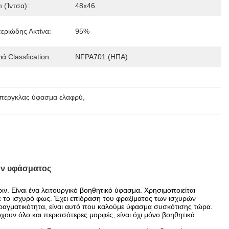
 (ίντσα):
48x46
εριώδης Ακτίνα:
95%
ά Classfication:
NFPA701 (ΗΠΑ)
μπεργκλας ύφασμα ελαφρύ
, 
ων υφάσματος
ιν. Είναι ένα λειτουργικό βοηθητικό ύφασμα. Χρησιμοποιείται
με το ισχυρό φως. Έχει επίδραση του φραξίματος των ισχυρών
ραγματικότητα, είναι αυτό που καλούμε ύφασμα συσκότισης τώρα.
χουν όλο και περισσότερες μορφές, είναι όχι μόνο βοηθητικά