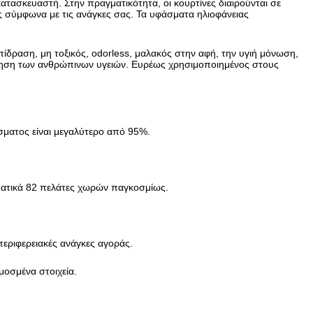
ατασκευαστή. Στην πραγματικότητα, οι κουρτίνες διαιρούνται σε
 σύμφωνα με τις ανάγκες σας. Τα υφάσματα ηλιοφάνειας
δραση, μη τοξικός, odorless, μαλακός στην αφή, την υγιή μόνωση,
τήρηση των ανθρώπινων υγειών. Ευρέως χρησιμοποιημένος στους
σματος είναι μεγαλύτερο από 95%.
λματικά 82 πελάτες χωρών παγκοσμίως.
περιφερειακές ανάγκες αγοράς.
μοσμένα στοιχεία.