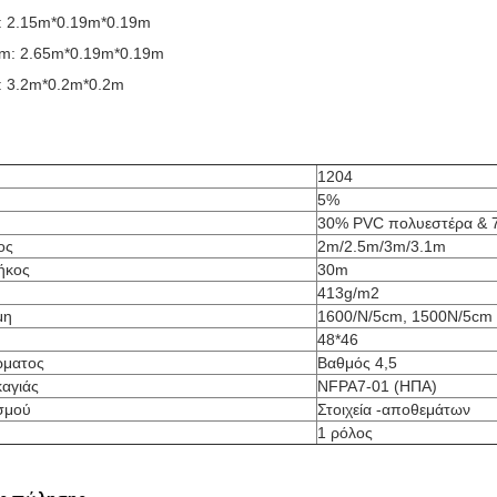
: 2.15m*0.19m*0.19m
5m: 2.65m*0.19m*0.19m
: 3.2m*0.2m*0.2m
1204
5%
30% PVC πολυεστέρα & 
ος
2m/2.5m/3m/3.1m
ήκος
30m
413g/m2
μη
1600/N/5cm, 1500N/5cm
48*46
ώματος
Βαθμός 4,5
αγιάς
NFPA7-01 (ΗΠΑ)
σμού
Στοιχεία -αποθεμάτων
1 ρόλος