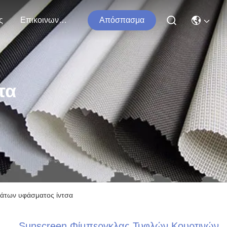
ς
Επικοινωνήστε Μαζί Μας
Απόσπασμα
τα
μάτων υφάσματος ίντσα
Sunscreen Φίμπεργκλας Τυφλών Κουρτινών