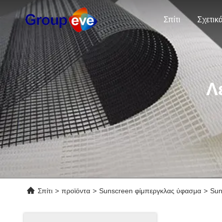
Σπίτι
Λ
Σπίτι
>
προϊόντα
>
Sunscreen φίμπεργκλας ύφασμα
>
Sun