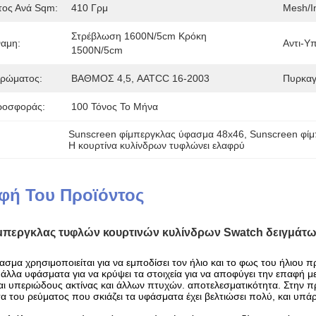
τος Ανά Sqm:
410 Γρμ
Mesh/In
Στρέβλωση 1600N/5cm Κρόκη 
ναμη:
Αντι-Υπ
1500N/5cm
Χρώματος:
ΒΑΘΜΟΣ 4,5, AATCC 16-2003
Πυρκαγι
ροσφοράς:
100 Τόνος Το Μήνα
Sunscreen φίμπεργκλας ύφασμα 48x46
, 
Sunscreen φί
Η κουρτίνα κυλίνδρων τυφλώνει ελαφρύ
φή Του Προϊόντος
μπεργκλας τυφλών κουρτινών κυλίνδρων Swatch δειγμάτ
σμα χρησιμοποιείται για να εμποδίσει τον ήλιο και το φως του ήλιου πρ
άλλα υφάσματα για να κρύψει τα στοιχεία για να αποφύγει την επαφή 
αι υπεριώδους ακτίνας και άλλων πτυχών. αποτελεσματικότητα. Στην π
α του ρεύματος που σκιάζει τα υφάσματα έχει βελτιώσει πολύ, και υπάρ