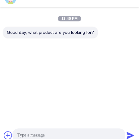
11:40 PM
Good day, what product are you looking for?
Ετικέτες:
Ζέβες Ύφασμα Κουρτινών
Ζέβες Καθαρό Ύφασμα
Ζέβες Ύφασμα Τυφλών