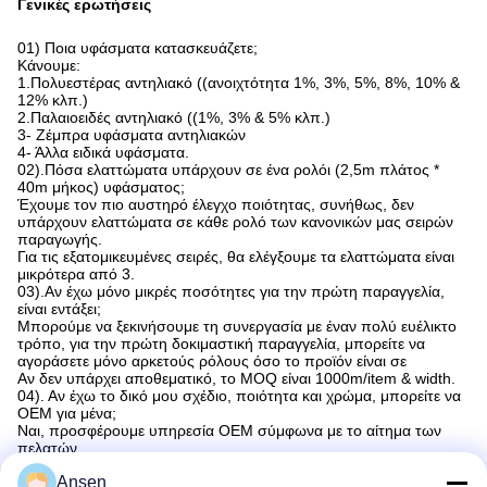
Γενικές ερωτήσεις
01) Ποια υφάσματα κατασκευάζετε;
Κάνουμε:
1.Πολυεστέρας αντηλιακό ((ανοιχτότητα 1%, 3%, 5%, 8%, 10% &
12% κλπ.)
2.Παλαιοειδές αντηλιακό ((1%, 3% & 5% κλπ.)
3- Ζέμπρα υφάσματα αντηλιακών
4- Άλλα ειδικά υφάσματα.
02).Πόσα ελαττώματα υπάρχουν σε ένα ρολόι (2,5m πλάτος *
40m μήκος) υφάσματος;
Έχουμε τον πιο αυστηρό έλεγχο ποιότητας, συνήθως, δεν
υπάρχουν ελαττώματα σε κάθε ρολό των κανονικών μας σειρών
παραγωγής.
Για τις εξατομικευμένες σειρές, θα ελέγξουμε τα ελαττώματα είναι
μικρότερα από 3.
03).Αν έχω μόνο μικρές ποσότητες για την πρώτη παραγγελία,
είναι εντάξει;
Μπορούμε να ξεκινήσουμε τη συνεργασία με έναν πολύ ευέλικτο
τρόπο, για την πρώτη δοκιμαστική παραγγελία, μπορείτε να
αγοράσετε μόνο αρκετούς ρόλους όσο το προϊόν είναι σε
Αν δεν υπάρχει αποθεματικό, το MOQ είναι 1000m/item & width.
04). Αν έχω το δικό μου σχέδιο, ποιότητα και χρώμα, μπορείτε να
OEM για μένα;
Ναι, προσφέρουμε υπηρεσία OEM σύμφωνα με το αίτημα των
πελατών.
05).Μπορείτε να μας στείλετε το δείγμα σας;
Ansen
Ναι, προσφέρουμε δωρεάν δείγμα μεγέθους A4