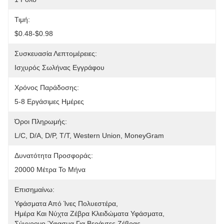
Τιμή:
$0.48-$0.98
Συσκευασία Λεπτομέρειες:
Ισχυρός Σωλήνας Εγγράφου
Χρόνος Παράδοσης:
5-8 Εργάσιμες Ημέρες
Όροι Πληρωμής:
L/C, D/A, D/P, T/T, Western Union, MoneyGram
Δυνατότητα Προσφοράς:
20000 Μέτρα Το Μήνα
Επισημαίνω:
Υφάσματα Από Ίνες Πολυεστέρα
, 
Ημέρα Και Νύχτα Ζέβρα Κλειδώματα Υφάσματα
, 
Σύγχρονο Ύφασμα Για Βεράντες Ζέβρας