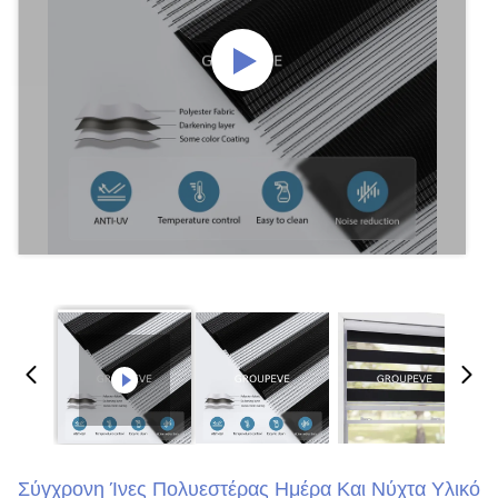
Σύγχρονη Ίνες Πολυεστέρας Ημέρα Και Νύχτα Υλικό