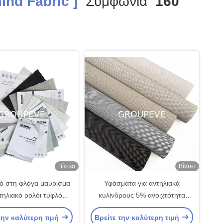
ind Fabric ]
Συμφωνία
160
Βίντεο
Βίντεο
κό στη φλόγα μαύρισμα
Υφάσματα για αντηλιακά
ντηλιακό ρολόι τυφλό
κυλίνδρους 5% ανοιχτότητα
σμα UV αδιάβροχο
Εξωτερικά παραθυράκια
την καλύτερη τιμή
Βρείτε την καλύτερη τιμή
Υφάσματα