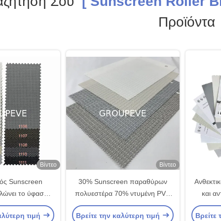
αζήτησή Σου
[ Sunscreen Roller Bl
Προϊόντα
Βίντεο
Βίντεο
ός Sunscreen
30% Sunscreen παραθύρων
Ανθεκτι
λώνει το ύφασμα
πολυεστέρα 70% ντυμένη PVC
και α
νεια 1% 3% 5% για
ειλικρίνεια 5% υφάσματος
ύφα
αλύτερη τιμή
Βρείτε την καλύτερη τιμή
Βρείτε 
 παραθύρων
κυλίνδρων τυφλή