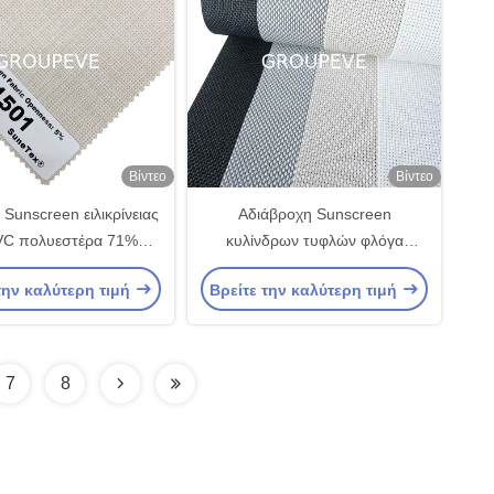
Βίντεο
Βίντεο
 Sunscreen ειλικρίνειας
Αδιάβροχη Sunscreen
VC πολυεστέρα 71%
κυλίνδρων τυφλών φλόγα
ματος 29% τυφλών
απόδειξης υφασμάτων UV -
την καλύτερη τιμή
Βρείτε την καλύτερη τιμή
κυλίνδρων
καθυστερών
7
8