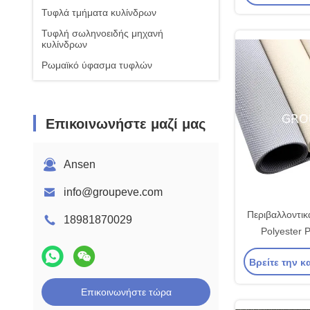
Τυφλά τμήματα κυλίνδρων
Τυφλή σωληνοειδής μηχανή
κυλίνδρων
Ρωμαϊκό ύφασμα τυφλών
Επικοινωνήστε μαζί μας
Ansen
info@groupeve.com
Περιβαλλοντικ
18981870029
Polyester 
κυλίνδριο τ
Βρείτε την κ
πλάτος
Επικοινωνήστε τώρα