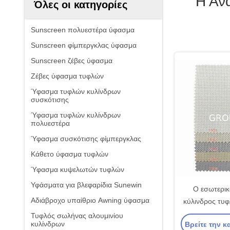
Η Αν
Όλες οι κατηγορίες
Sunscreen πολυεστέρα ύφασμα
Sunscreen φίμπεργκλας ύφασμα
Sunscreen ζέβες ύφασμα
Ζέβες ύφασμα τυφλών
Ύφασμα τυφλών κυλίνδρων
συσκότισης
Ύφασμα τυφλών κυλίνδρων
πολυεστέρα
Ύφασμα συσκότισης φίμπεργκλας
Κάθετο ύφασμα τυφλών
Ύφασμα κυψελωτών τυφλών
Υφάσματα για βλεφαρίδια Sunewin
Ο εσωτερικ
Αδιάβροχο υπαίθριο Awning ύφασμα
κύλινδρος τυφ
με την ειλικρί
Τυφλός σωλήνας αλουμινίου
κυλίνδρων
Βρείτε την κ
τη σκιά