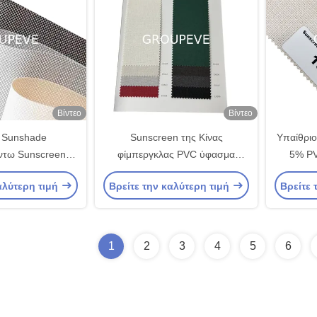
Βίντεο
Βίντεο
 Sunshade
Sunscreen της Κίνας
Υπαίθριο
ντω Sunscreen
φίμπεργκλας PVC ύφασμα
5% P
α κυλίνδρων για
τυφλών κυλίνδρων για το
υφάσ
αλύτερη τιμή
Βρείτε την καλύτερη τιμή
Βρείτε 
ριο ντεκόρ
εγχώριο ξενοδοχείο
1
2
3
4
5
6