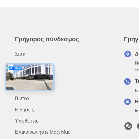
Γρήγορος σύνδεσμος
Γρήγ
Σπίτι
Δ
N
Σχετικά Με Εμάς
τ
Προϊόντα
Τ
Εφαρμογή
8
Βίντεο
Η
Ειδήσεις
i
Υποθέσεις
Επικοινωνήστε Μαζί Μας