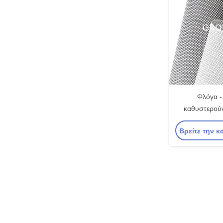
Φλόγα -
καθυστερού
τυφλά υφάσματ
Βρείτε την κ
το εγχώ