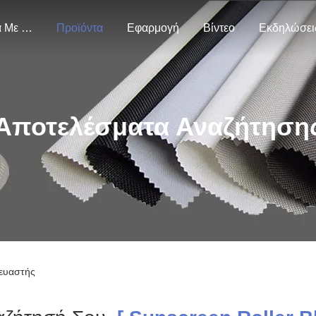
Σχετικά Με Εμάς
Προϊόντα
Εφαρμογή
Βίντεο
Εκδηλώσει
Αποτελέσματα Αναζήτηση
κευαστής