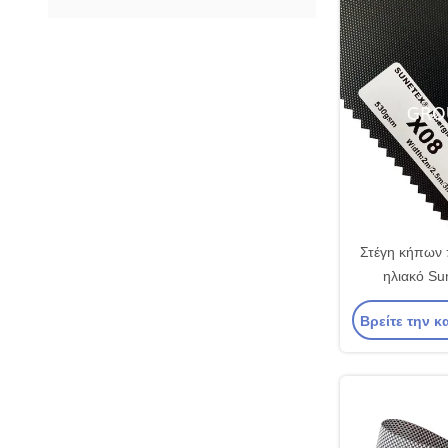
Στέγη κήπων 
ηλιακό Su
φίμπεργκ
Βρείτε την κ
υφασμάτων κ