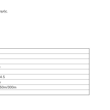
κιμής.
m
4.5
m
250m/300m