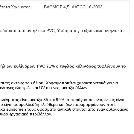
ότητα Χρώματος:
ΒΑΘΜΟΣ 4,5, AATCC 16-2003
φάσματα από αντηλιακό PVC
, 
Υφάσματα για εξωτερικά αντηλιακά
ς ήλιων κυλίνδρων PVC 71% ο τυφλός κύλινδρος τυφλώνουν το
τις ακτίνες του ήλιου. Χρησιμοποιείται χαρακτηριστικά για να
έντονες ελαφριές και UV ακτίνες, μεταξύ άλλων.
ματος είναι μεταξύ 85 και 99%, ο παράγοντας ειλικρίνειας είναι
που είναι φορμαλδεΰδη-ελεύθερα και δεν παραμορφώνουν ποτέ,
στικά sunscreen τους υφάσματα αντικαθίστανται από έναν αυξανόμενο
αθαρό εργασιακό περιβάλλον.