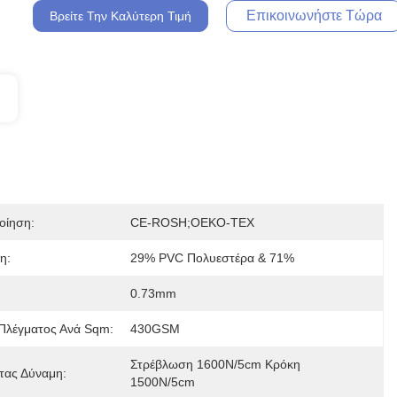
Επικοινωνήστε Τώρα
Βρείτε Την Καλύτερη Τιμή
οίηση:
CE-ROSH;OEKO-TEX
η:
29% PVC Πολυεστέρα & 71%
0.73mm
Πλέγματος Ανά Sqm:
430GSM
Στρέβλωση 1600N/5cm Κρόκη 
τας Δύναμη:
1500N/5cm