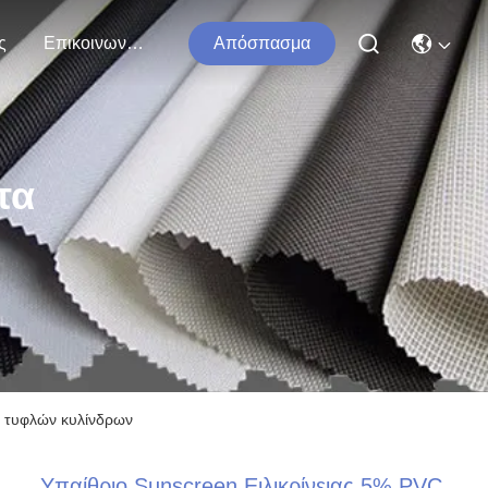
ς
Επικοινωνήστε Μαζί Μας
Απόσπασμα
τα
% τυφλών κυλίνδρων
Υπαίθριο Sunscreen Ειλικρίνειας 5% PVC