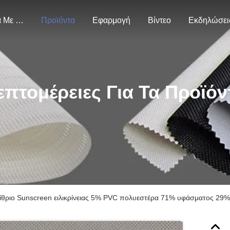
Σχετικά Με Εμάς
Προϊόντα
Εφαρμογή
Βίντεο
Εκδηλώσει
επτομέρειες Για Τα Προϊόν
ίθριο Sunscreen ειλικρίνειας 5% PVC πολυεστέρα 71% υφάσματος 29