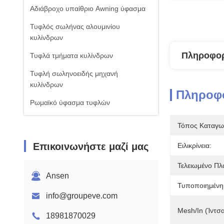
Αδιάβροχο υπαίθριο Awning ύφασμα
Τυφλός σωλήνας αλουμινίου
κυλίνδρων
Πληροφορ
Τυφλά τμήματα κυλίνδρων
Τυφλή σωληνοειδής μηχανή
κυλίνδρων
Πληροφο
Ρωμαϊκό ύφασμα τυφλών
Τόπος Καταγω
Επικοινωνήστε μαζί μας
Ειλικρίνεια:
Τελειωμένο Πλ
Ansen
Τυποποιημένη
info@groupeve.com
Mesh/In (ίντσα
18981870029