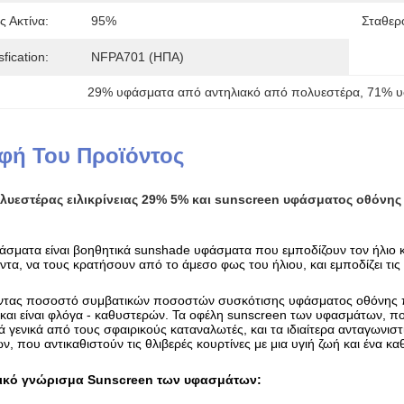
ς Ακτίνα:
95%
Σταθερ
fication:
NFPA701 (ΗΠΑ)
29% υφάσματα από αντηλιακό από πολυεστέρα
, 
71% υ
φή Του Προϊόντος
λυεστέρας ειλικρίνειας 29% 5% και sunscreen υφάσματος οθόνη
σματα είναι βοηθητικά sunshade υφάσματα που εμποδίζουν τον ήλιο και 
ντα, να τους κρατήσουν από το άμεσο φως του ήλιου, και εμποδίζει τις 
οντας ποσοστό συμβατικών ποσοστών συσκότισης υφάσματος οθόνης πλέγ
, και είναι φλόγα - καθυστερών. Τα οφέλη sunscreen των υφασμάτων, 
ά γενικά από τους σφαιρικούς καταναλωτές, και τα ιδιαίτερα ανταγωνι
, που αντικαθιστούν τις θλιβερές κουρτίνες με μια υγιή ζωή και ένα κ
τικό γνώρισμα Sunscreen των υφασμάτων: