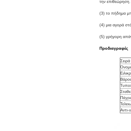
την επιθεώρηση.
(3) το πήδημα μπ
(4) μια αγορά σ
(5) γρήγορη απάν
Προδιαγραφές
Σειρά
Όνομα
Ειλικρ
Βάρο
Τυποπ
Σταθε
Πάχο
Τελει
Αντι-