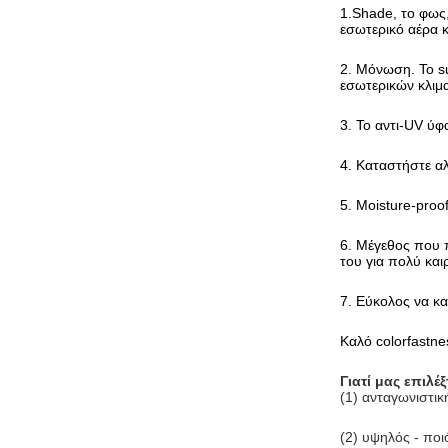
1.Shade, το φως,
εσωτερικό αέρα 
2. Μόνωση. Το s
εσωτερικών κλιμ
3. Το αντι-UV ύφ
4. Καταστήστε αλ
5. Moisture-proo
6. Μέγεθος που π
του για πολύ και
7. Εύκολος να κα
Καλό colorfastne
Γιατί μας επιλέξ
(1) ανταγωνιστικ
(2) υψηλός - ποι