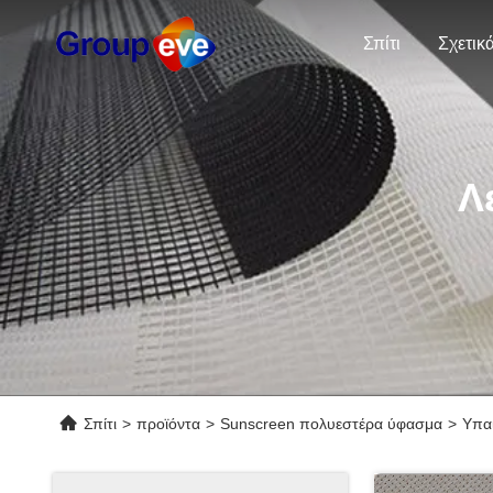
Σπίτι
Λ
Σπίτι
>
προϊόντα
>
Sunscreen πολυεστέρα ύφασμα
>
Υπα