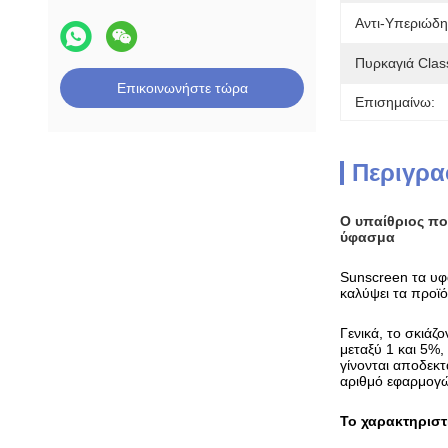
Αντι-Υπεριώδη
Πυρκαγιά Class
Επικοινωνήστε τώρα
Επισημαίνω:
Περιγρα
Ο υπαίθριος πο
ύφασμα
Sunscreen τα υφά
καλύψει τα προϊό
Γενικά, το σκιάζ
μεταξύ 1 και 5%
γίνονται αποδεκτ
αριθμό εφαρμογών
Το χαρακτηρισ