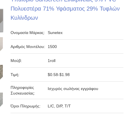
Πολυεστέρα 71% Υφάσματος 29% Τυφλών
Κυλίνδρων
Ονομασία Μάρκας:
Sunetex
Αριθμός Μοντέλου:
1500
Μούβ:
1roll
Τιμή:
$0.58-$1.98
Πληροφορίες
Ισχυρός σωλήνας εγγράφου
Συσκευασίας:
Όροι Πληρωμής:
L/C, D/P, T/T