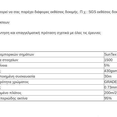
ορεί να σας παρέχει διάφορες εκθέσεις δοκιμής. Π.χ.: SGS εκθέσεις δο
τάσεων
τηση και επαγγελματική πρόταση σχετικά με όλες τις έρευνες
 εμπορικών σημάτων
SunTex
 στοιχείων
1500
ίνεια
5%
ς
430gs
οιημένη συσκευασία
30m
ρότητα χρώματος
GRADE
ς
0.73m
ωμένο πλάτος
200m/
υπεριώδης ακτίνα
95%