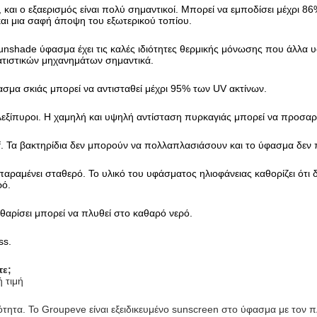
 και ο εξαερισμός είναι πολύ σημαντικοί. Μπορεί να εμποδίσει μέχρι 8
και μια σαφή άποψη του εξωτερικού τοπίου.
unshade ύφασμα έχει τις καλές ιδιότητες θερμικής μόνωσης που άλλα
ατιστικών μηχανημάτων σημαντικά.
ασμα σκιάς μπορεί να αντισταθεί μέχρι 95% των UV ακτίνων.
εξίπυροι. Η χαμηλή και υψηλή αντίσταση πυρκαγιάς μπορεί να προσαρμ
f. Τα βακτηρίδια δεν μπορούν να πολλαπλασιάσουν και το ύφασμα δεν π
αραμένει σταθερό. Το υλικό του υφάσματος ηλιοφάνειας καθορίζει ότι δε
ρό.
θαρίσει μπορεί να πλυθεί στο καθαρό νερό.
ss.
τε;
ή τιμή
ότητα. Το Groupeve είναι εξειδικευμένο sunscreen στο ύφασμα με τον 