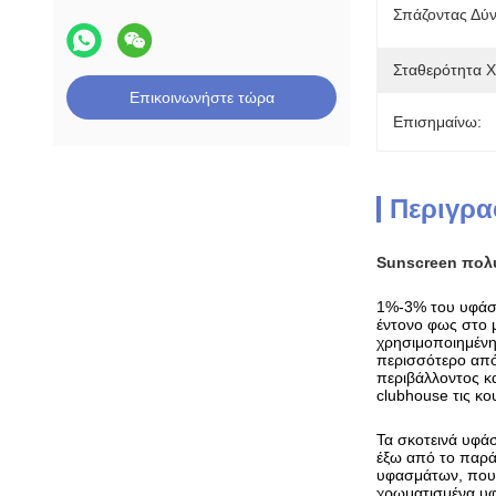
Σπάζοντας Δύ
Σταθερότητα 
Επικοινωνήστε τώρα
Επισημαίνω:
Περιγρα
Sunscreen πολυ
1%-3% του υφάσμ
έντονο φως στο 
χρησιμοποιημένη
περισσότερο από 
περιβάλλοντος κα
clubhouse τις κο
Τα σκοτεινά υφά
έξω από το παράθ
υφασμάτων, που 
χρωματισμένα υφ