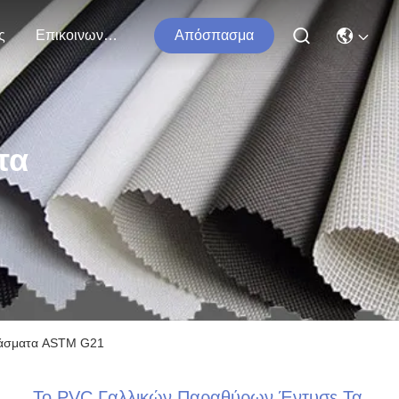
ς
Επικοινωνήστε Μαζί Μας
Απόσπασμα
τα
φάσματα ASTM G21
Το PVC Γαλλικών Παραθύρων Έντυσε Τα