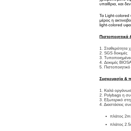
υπαίθρια, και δ
Τα Light-colored
μέρος η ακτινοβ
light-colored υφ
Πιστοποιητικά 
1.
Σταθερότητα 
2. SGS δοκιμές
3. Τυποποιημένε
4. Δοκιμές BIOS
5. Πιστοποιητι
Συσκευασία & 
1.
Καλά οργάνωσ
2. Polybags η σ
3. Εξωτερικό στ
4. Διαστάσεις συ
πλάτος 2m
πλάτος 2.