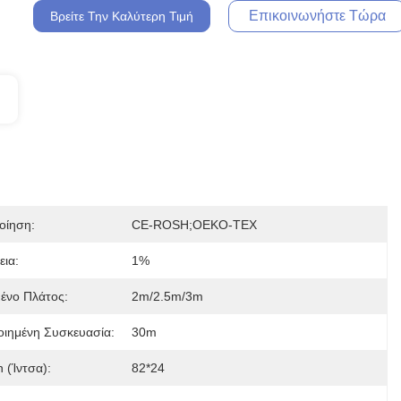
Επικοινωνήστε Τώρα
Βρείτε Την Καλύτερη Τιμή
οίηση:
CE-ROSH;OEKO-TEX
εια:
1%
μένο Πλάτος:
2m/2.5m/3m
ιημένη Συσκευασία:
30m
 (ίντσα):
82*24