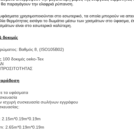
εν θα παραγάγουν την ελαφριά ρύπανση.
 υφάσματα χρησιμοποιούνται στο εσωτερικό, τα οποία μπορούν να απει
ολία θερμότητας εισάγει το δωμάτιο μέσω των χασμάτων στο ύφασμα, έ
ασμάτων είναι στο εσωτερικό καλύτερη.
& δοκιμές
χρώματος: Βαθμός 8, (ISO105B02)
ς 100 δοκιμές oeko-Tex
AN
κό ΠΡΟΣΙΤΟΤΗΤΑΣ
παράδοση
ε τα υφάσματα
υσκευασία
ην ισχυρή συσκευασία σωλήνων εγγράφου
σκευασίας:
: 2.15m*0.19m*0.19m
5m: 2.65m*0.19m*0.19m