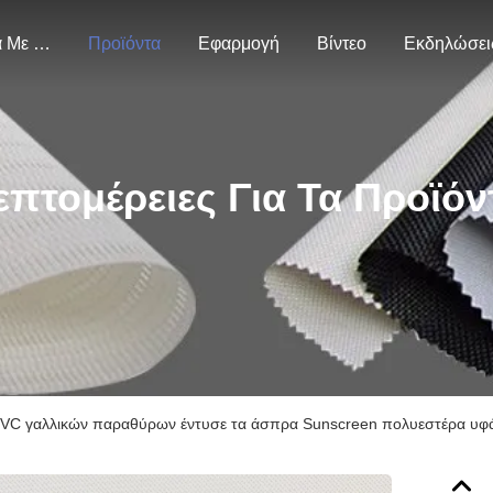
Σχετικά Με Εμάς
Προϊόντα
Εφαρμογή
Βίντεο
Εκδηλώσει
επτομέρειες Για Τα Προϊόν
PVC γαλλικών παραθύρων έντυσε τα άσπρα Sunscreen πολυεστέρα υ