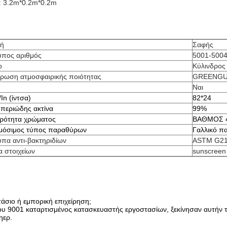
: 3.2m*0.2m*0.2m
κή
Σαφής
πος αριθμός
5001-500
ο
Κύλινδρος
ρωση ατμοσφαιρικής ποιότητας
GREENGUA
Ναι
In (ίντσα)
82*24
υπεριώδης ακτίνα
99%
ρότητα χρώματος
ΒΑΘΜΟΣ 4
μόσιμος τύπος παραθύρων
Γαλλικό π
πα αντι-βακτηριδίων
ASTM G2
 στοιχείων
sunscreen
τάσιο ή εμπορική επιχείρηση;
ου 9001 καταρτισμένος κατασκευαστής εργοστασίων, ξεκίνησαν αυτήν 
ηερ.