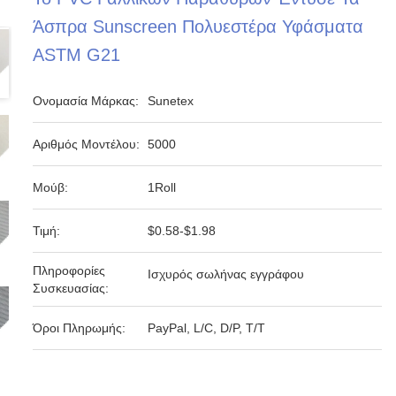
Άσπρα Sunscreen Πολυεστέρα Υφάσματα
ASTM G21
Ονομασία Μάρκας:
Sunetex
Αριθμός Μοντέλου:
5000
Μούβ:
1Roll
Τιμή:
$0.58-$1.98
Πληροφορίες
Ισχυρός σωλήνας εγγράφου
Συσκευασίας:
Όροι Πληρωμής:
PayPal, L/C, D/P, T/T