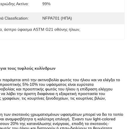
εριώδης Ακτίνα:
99%
ά Classfication:
NFPA701 (ΗΠΑ)
α
, 
άσπρο ύφασμα ASTM G21 οθόνης ήλιων
, 
για τους τυφλούς κυλίνδρων
αράγεται από την ακτινοβολία φωτός του ήλιου και να ελέγξει το
ο προοπτικής 5%-10% του υφάσματος είναι ευρύτατα
νοβολίας και προοπτικής φωτός του ήλιου η επίδραση ελέγχου
α λάβει την άριστη διαφάνεια η εξαιρετική προστασία του
γραφείων, τις κουρτίνες ξενοδοχείων, τις κουρτίνες βιλών,
ση των σκοτεινός-χρωματισμένων υφασμάτων μπορεί να δει το τοπίο
αι αναμφισβήτητα η καλύτερη επιλογή. Έναντι των light-colored
υν 20% της κατανάλωσης ενέργειας, επειδή τα σκοτεινός-
ωτός του ήλιου και διατηρούν ή επαν-διαλύουν τη θερμότητα