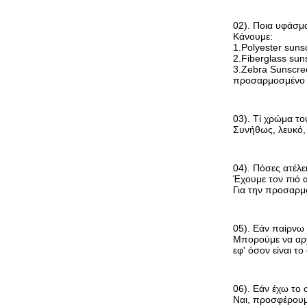
02). Ποια υφάσμ
Κάνουμε:
1.Polyester suns
2.Fiberglass sun
3.Zebra Sunscr
προσαρμοσμένο 
03). Τί χρώμα τ
Συνήθως, λευκό, 
04). Πόσες ατέλε
Έχουμε τον πιό 
Για την προσαρμο
05). Εάν παίρνω 
Μπορούμε να αρχ
εφ' όσον είναι τ
06). Εάν έχω το 
Ναι, προσφέρουμ