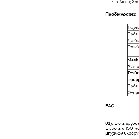
πλάτος 3m
Προδιαγραφές
Τεχνι
Πρότυ
Σχέδι
Επικύ
Mesh/
Αντι-
Σταθε
Εφαρ
Πρότυ
Όνομα
FAQ
01). Είστε εργοσ
Είμαστε ο ISO π
μηχανών θλδορν