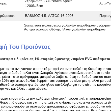
Στρέβλωση 2740N/5cm Κρόκη 
ναμη:
Αντι-Υπ
1200N/5cm
Χρώματος:
ΒΑΘΜΟΣ 4,5, AATCC 16-2003
Πυρκαγι
Sunscreen πολυεστέρα γαλλικών παραθύρων υφάσματ
Άσπρο ύφασμα οθόνης ήλιων γαλλικών παραθύρων
φή Του Προϊόντος
εστέρα ειλικρίνειας 1% σαφούς ύφανσης ντυμένα PVC υφάσματα 
ατος το ανοίγοντας ποσοστό μπορεί να αντισταθεί στη θερμότητα που π
μέγιστο βαθμό, αλλά είναι ελαφρώς λιγότερο αποτελεσματικό στο τοπί
, μέσα - στο πρόγραμμα, μπορεί να λάβει υπόψη το βαθμό τοπίου ακτι
10% της ακτινοβολίας θερμότητας υφάσματος είναι μέση, αλλά μπορεί ν
θιστά το ύφασμα φωτός του ήλιου κατάλληλο για το σπίτι, τις κουρτίνες 
υρτίνες και άλλες περιπτώσεις.
σματα έχουν πάντα την καλύτερη εξωτερική προοπτική, η χρησιμοποίη
υρο πιό σαφώς και για την υπαίθρια σκίαση, τα σκοτεινά υφάσματα είν
χρησιμοποιούν τα σκοτεινός-χρωματισμένα υφάσματα μπορούν να σώσο
άσματα απορροφούν την μεγαλύτερη μέρος της ενέργειας θερμότητας φ