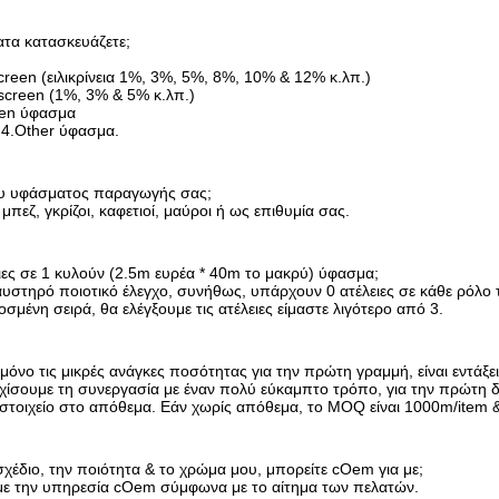
ατα κατασκευάζετε;
creen (ειλικρίνεια 1%, 3%, 5%, 8%, 10% & 12% κ.λπ.)
screen (1%, 3% & 5% κ.λπ.)
een ύφασμα
4.Other ύφασμα.
ου υφάσματος παραγωγής σας;
μπεζ, γκρίζοι, καφετιοί, μαύροι ή ως επιθυμία σας.
ιες σε 1 κυλούν (2.5m ευρέα * 40m το μακρύ) ύφασμα;
αυστηρό ποιοτικό έλεγχο, συνήθως, υπάρχουν 0 ατέλειες σε κάθε ρόλο
σμένη σειρά, θα ελέγξουμε τις ατέλειες είμαστε λιγότερο από 3.
μόνο τις μικρές ανάγκες ποσότητας για την πρώτη γραμμή, είναι εντάξει
ίσουμε τη συνεργασία με έναν πολύ εύκαμπτο τρόπο, για την πρώτη δ
ο στοιχείο στο απόθεμα. Εάν χωρίς απόθεμα, το MOQ είναι 1000m/item 
σχέδιο, την ποιότητα & το χρώμα μου, μπορείτε cOem για με;
ε την υπηρεσία cOem σύμφωνα με το αίτημα των πελατών.