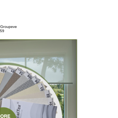
ν Groupeve
059