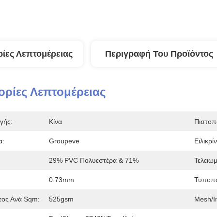
ίες Λεπτομέρειας
Περιγραφή Του Προϊόντος
ρίες Λεπτομέρειας
γής:
Κίνα
Πιστοπ
α:
Groupeve
Ειλικρίν
29% PVC Πολυεστέρα & 71%
Τελειω
0.73mm
Τυποπο
τος Ανά Sqm:
525gsm
Mesh/In