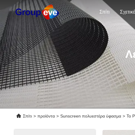
Σπίτι
Λ
Σπίτι
>
προϊόντα
>
Sunscreen πολυεστέρα ύφασμα
>
Το 