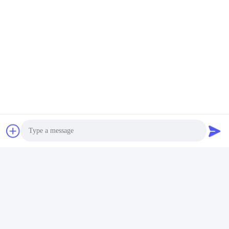
1.
Σταθερότητα χρώματος: Βαθμός 8, (ISO105B02)
2. SGS δοκιμές
3. Τυποποιημένες 100 δοκιμές oeko-Tex
4. Δοκιμές BIOSAN
5. Πιστοποιητικό ΠΡΟΣΙΤΟΤΗΤΑΣ
Photo
Συσκευασία & παράδοση
Video Call
1.
Καλά οργάνωσε τα υφάσματα