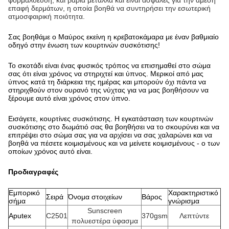
φορμαλδεΰδη, και βαριά μέταλλα και είναι ασφαλές για την άμεση
επαφή δερμάτων, η οποία βοηθά να συντηρήσει την εσωτερική
ατμοσφαιρική ποιότητα.
Σας βοηθάμε ο Μαύρος εκείνη η κρεβατοκάμαρα με έναν βαθμιαίο
οδηγό στην ένωση των κουρτινών συσκότισης!
Το σκοτάδι είναι ένας φυσικός τρόπος να επισημαθεί στο σώμα
σας ότι είναι χρόνος να στηριχτεί και ύπνος. Μερικοί από μας
ύπνος κατά τη διάρκεια της ημέρας και μπορούν όχι πάντα να
στηριχθούν στον ουρανό της νύχτας για να μας βοηθήσουν να
ξέρουμε αυτό είναι χρόνος στον ύπνο.
Εισάγετε, κουρτίνες συσκότισης. Η εγκατάσταση των κουρτινών
συσκότισης στο δωμάτιό σας θα βοηθήσει να το σκουρύνει και να
επιτρέψει στο σώμα σας για να αρχίσει να σας χαλαρώνει και να
βοηθά να πέσετε κοιμισμένους και να μείνετε κοιμισμένους - ο των
οποίων χρόνος αυτό είναι.
Προδιαγραφές
Εμπορικό
Χαρακτηριστικό
Σειρά
Όνομα στοιχείων
Βάρος
σήμα
γνώρισμα
Sunscreen
Aputex
C2501
370gsm
Λεπτύντε
πολυεστέρα ύφασμα