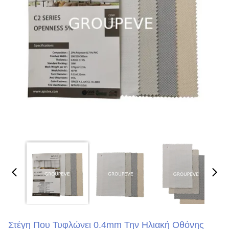
Στέγη Που Τυφλώνει 0.4mm Την Ηλιακή Οθόνης