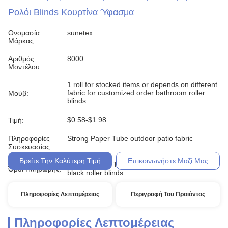
Ρολόι Blinds Κουρτίνα Ύφασμα
Ονομασία
sunetex
Μάρκας:
Αριθμός
8000
Μοντέλου:
1 roll for stocked items or depends on different
fabric for customized order bathroom roller
Μούβ:
blinds
$0.58-$1.98
Τιμή:
Πληροφορίες
Strong Paper Tube outdoor patio fabric
Συσκευασίας:
Βρείτε Την Καλύτερη Τιμή
Επικοινωνήστε Μαζί Μας
L/C, D/A, D/P, T/T, Western Union, MoneyGram
Όροι Πληρωμής:
black roller blinds
Πληροφορίες Λεπτομέρειας
Περιγραφή Του Προϊόντος
Πληροφορίες Λεπτομέρειας