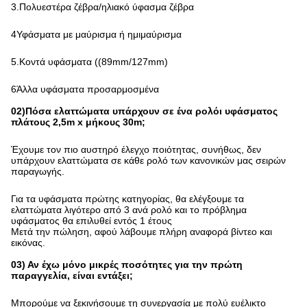
3.Πολυεστέρα ζέβρα/ηλιακό ύφασμα ζέβρα
4Υφάσματα με μαύρισμα ή ημιμαύρισμα
5.Κοντά υφάσματα ((89mm/127mm)
6Άλλα υφάσματα προσαρμοσμένα
02)Πόσα ελαττώματα υπάρχουν σε ένα ρολόι υφάσματος
πλάτους 2,5m x μήκους 30m;
Έχουμε τον πιο αυστηρό έλεγχο ποιότητας, συνήθως, δεν
υπάρχουν ελαττώματα σε κάθε ρολό των κανονικών μας σειρών
παραγωγής.
Για τα υφάσματα πρώτης κατηγορίας, θα ελέγξουμε τα
ελαττώματα λιγότερο από 3 ανά ρολό και το πρόβλημα
υφάσματος θα επιλυθεί εντός 1 έτους
Μετά την πώληση, αφού λάβουμε πλήρη αναφορά βίντεο και
εικόνας.
03) Αν έχω μόνο μικρές ποσότητες για την πρώτη
παραγγελία, είναι εντάξει;
Μπορούμε να ξεκινήσουμε τη συνεργασία με πολύ ευέλικτο