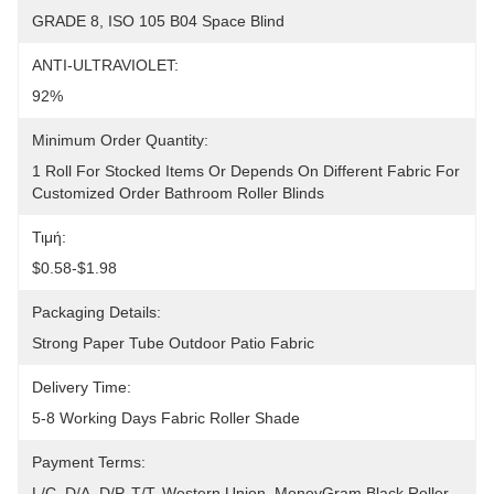
GRADE 8, ISO 105 B04 Space Blind
ANTI-ULTRAVIOLET:
92%
Minimum Order Quantity:
1 Roll For Stocked Items Or Depends On Different Fabric For 
Customized Order Bathroom Roller Blinds
Τιμή:
$0.58-$1.98
Packaging Details:
Strong Paper Tube Outdoor Patio Fabric
Delivery Time:
5-8 Working Days Fabric Roller Shade
Payment Terms:
L/C, D/A, D/P, T/T, Western Union, MoneyGram Black Roller 