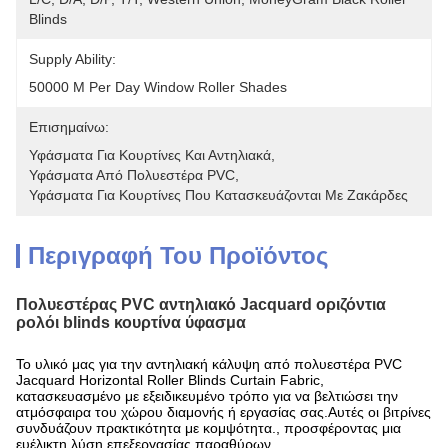
Blinds
Supply Ability:
50000 M Per Day Window Roller Shades
Επισημαίνω:
Υφάσματα Για Κουρτίνες Και Αντηλιακά
, 
Υφάσματα Από Πολυεστέρα PVC
, 
Υφάσματα Για Κουρτίνες Που Κατασκευάζονται Με Ζακάρδες
Περιγραφή Του Προϊόντος
Πολυεστέρας PVC αντηλιακό Jacquard οριζόντια
ρολόι blinds κουρτίνα ύφασμα
Το υλικό μας για την αντηλιακή κάλυψη από πολυεστέρα PVC
Jacquard Horizontal Roller Blinds Curtain Fabric,
κατασκευασμένο με εξειδικευμένο τρόπο για να βελτιώσει την
ατμόσφαιρα του χώρου διαμονής ή εργασίας σας.Αυτές οι βιτρίνες
συνδυάζουν πρακτικότητα με κομψότητα., προσφέροντας μια
ευέλικτη λύση επεξεργασίας παραθύρων.