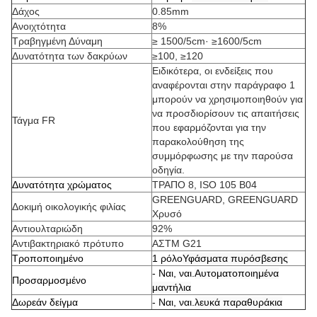
Δάχος
0.85mm
Ανοιχτότητα
8%
Τραβηγμένη Δύναμη
≥ 1500/5cm· ≥1600/5cm
Δυνατότητα των δακρύων
≥100, ≥120
Ειδικότερα, οι ενδείξεις που
αναφέρονται στην παράγραφο 1
μπορούν να χρησιμοποιηθούν για
να προσδιορίσουν τις απαιτήσεις
Τάγμα FR
που εφαρμόζονται για την
παρακολούθηση της
συμμόρφωσης με την παρούσα
οδηγία.
Δυνατότητα χρώματος
ΤΡΑΠΟ 8, ISO 105 Β04
GREENGUARD, GREENGUARD
Δοκιμή οικολογικής φιλίας
Χρυσό
Αντιουλταριώδη
92%
Αντιβακτηριακό πρότυπο
ΑΣTM G21
Τροποποιημένο
1 ρόλο
Υφάσματα πυρόσβεσης
- Ναι, ναι.
Αυτοματοποιημένα
Προσαρμοσμένο
μαντήλια
Δωρεάν δείγμα
- Ναι, ναι.
λευκά παραθυράκια