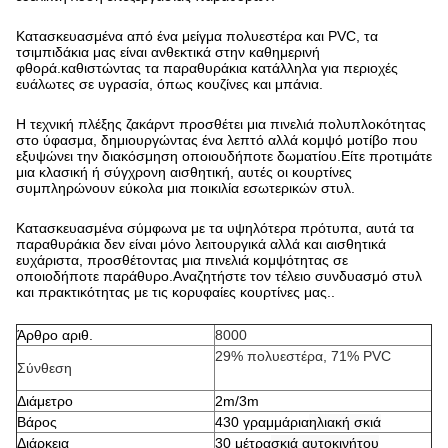
Κατασκευασμένα από ένα μείγμα πολυεστέρα και PVC, τα
τσιμπιδάκια μας είναι ανθεκτικά στην καθημερινή
φθορά.καθιστώντας τα παραθυράκια κατάλληλα για περιοχές
ευάλωτες σε υγρασία, όπως κουζίνες και μπάνια.
Η τεχνική πλέξης ζακάρντ προσθέτει μια πινελιά πολυπλοκότητας
στο ύφασμα, δημιουργώντας ένα λεπτό αλλά κομψό μοτίβο που
εξυψώνει την διακόσμηση οποιουδήποτε δωματίου.Είτε προτιμάτε
μια κλασική ή σύγχρονη αισθητική, αυτές οι κουρτίνες
συμπληρώνουν εύκολα μια ποικιλία εσωτερικών στυλ.
Κατασκευασμένα σύμφωνα με τα υψηλότερα πρότυπα, αυτά τα
παραθυράκια δεν είναι μόνο λειτουργικά αλλά και αισθητικά
ευχάριστα, προσθέτοντας μια πινελιά κομψότητας σε
οποιοδήποτε παράθυρο.Αναζητήστε τον τέλειο συνδυασμό στυλ
και πρακτικότητας με τις κορυφαίες κουρτίνες μας..
Άρθρο αριθ.
8000
29% πολυεστέρα, 71% PVC
Σύνθεση
Διάμετρο
2m/3m
Βάρος
430 γραμμάρια
ηλιακή σκιά
Διάρκεια
30 μέτρα
σκιά αυτοκινήτου