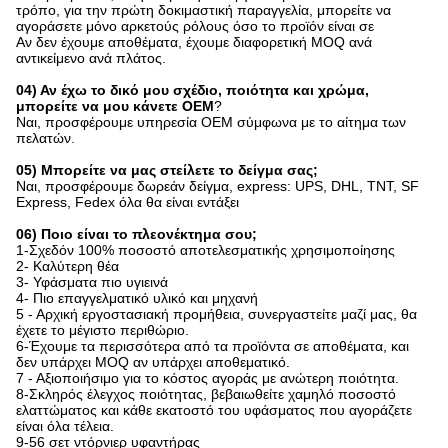
τρόπο, για την πρώτη δοκιμαστική παραγγελία, μπορείτε να
αγοράσετε μόνο αρκετούς ρόλους όσο το προϊόν είναι σε
Αν δεν έχουμε αποθέματα, έχουμε διαφορετική MOQ ανά
αντικείμενο ανά πλάτος.
04) Αν έχω το δικό μου σχέδιο, ποιότητα και χρώμα,
μπορείτε να μου κάνετε OEM
?
Ναι, προσφέρουμε υπηρεσία OEM σύμφωνα με το αίτημα των
πελατών.
05) Μπορείτε να μας στείλετε το δείγμα σας;
Ναι, προσφέρουμε δωρεάν δείγμα, express: UPS, DHL, TNT, SF
Express, Fedex όλα θα είναι εντάξει
06) Ποιο είναι το πλεονέκτημα σου;
1-
Σχεδόν 100% ποσοστό αποτελεσματικής χρησιμοποίησης
2- Καλύτερη θέα
3- Υφάσματα πιο υγιεινά
4- Πιο επαγγελματικό υλικό και μηχανή
5 - Αρχική εργοστασιακή προμήθεια, συνεργαστείτε μαζί μας, θα
έχετε το μέγιστο περιθώριο.
6-Έχουμε τα περισσότερα από τα προϊόντα σε αποθέματα, και
δεν υπάρχει MOQ αν υπάρχει αποθεματικό.
7 - Αξιοποιήσιμο για το κόστος αγοράς με ανώτερη ποιότητα.
8-Σκληρός έλεγχος ποιότητας, βεβαιωθείτε χαμηλό ποσοστό
ελαττώματος και κάθε εκατοστό του υφάσματος που αγοράζετε
είναι όλα τέλεια.
9-56 σετ ντόρνιερ υφαντήρας